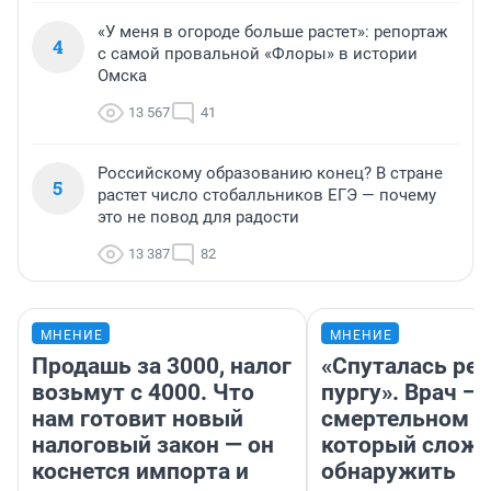
«У меня в огороде больше растет»: репортаж
4
с самой провальной «Флоры» в истории
Омска
13 567
41
Российскому образованию конец? В стране
5
растет число стобалльников ЕГЭ — почему
это не повод для радости
13 387
82
МНЕНИЕ
МНЕНИЕ
Продашь за 3000, налог
«Спуталась реч
возьмут с 4000. Что
пургу». Врач — 
нам готовит новый
смертельном д
налоговый закон — он
который слож
коснется импорта и
обнаружить