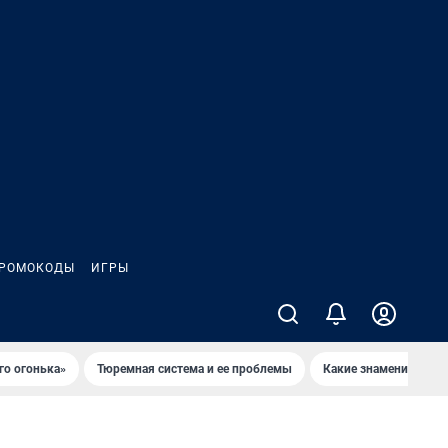
РОМОКОДЫ
ИГРЫ
го огонька»
Тюремная система и ее проблемы
Какие знаменитости 