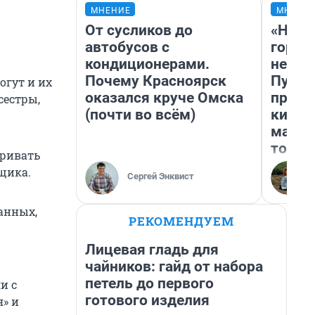
МНЕНИЕ
МНЕНИ
От сусликов до
«Нет 
автобусов с
городо
кондиционерами.
недоф
Почему Красноярск
Путеш
огут и их
оказался круче Омска
проех
сестры,
(почти во всём)
килом
машин
того
тривать
щика.
Сергей Энквист
анных,
РЕКОМЕНДУЕМ
Лицевая гладь для
чайников: гайд от набора
петель до первого
и с
готового изделия
» и