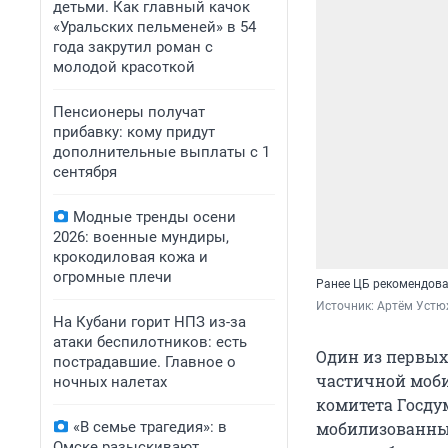
детьми. Как главный качок
«Уральских пельменей» в 54
года закрутил роман с
молодой красоткой
Пенсионеры получат
прибавку: кому придут
дополнительные выплаты с 1
сентября
Модные тренды осени
2026: военные мундиры,
крокодиловая кожа и
огромные плечи
Ранее ЦБ рекомендов
Источник: 
Артём Устю
На Кубани горит НПЗ из-за
атаки беспилотников: есть
Один из первых
пострадавшие. Главное о
частичной моби
ночных налетах
комитета Госду
«В семье трагедия»: в
мобилизованные
Омске разыскивают