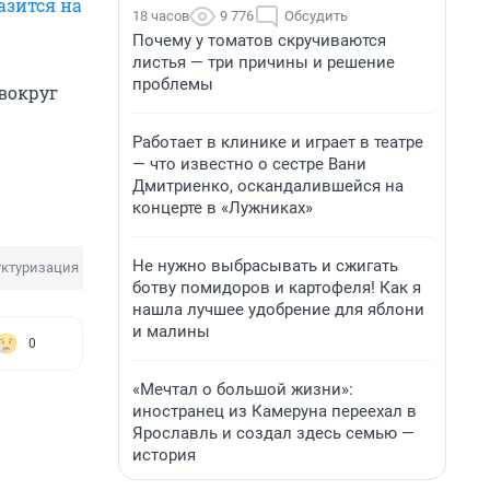
азится на
18 часов
9 776
Обсудить
Почему у томатов скручиваются
листья — три причины и решение
проблемы
вокруг
Работает в клинике и играет в театре
— что известно о сестре Вани
Дмитриенко, оскандалившейся на
концерте в «Лужниках»
Не нужно выбрасывать и сжигать
уктуризация кредита
Дизайн банкнот
ботву помидоров и картофеля! Как я
нашла лучшее удобрение для яблони
и малины
0
«Мечтал о большой жизни»:
иностранец из Камеруна переехал в
Ярославль и создал здесь семью —
история