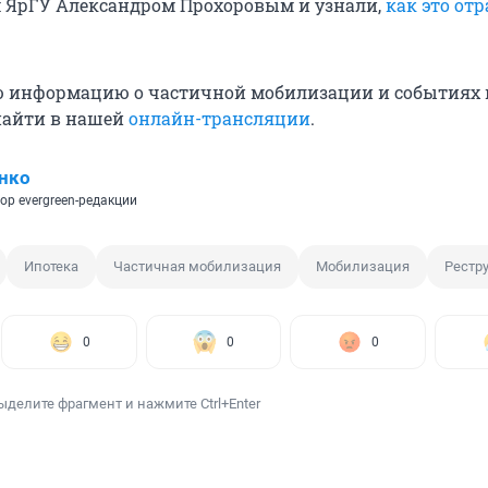
 ЯрГУ Александром Прохоровым и узнали,
как это отр
ю информацию о частичной мобилизации и событиях 
найти в нашей
онлайн-трансляции
.
нко
ор evergreen-редакции
Ипотека
Частичная мобилизация
Мобилизация
Рестр
0
0
0
ыделите фрагмент и нажмите Ctrl+Enter