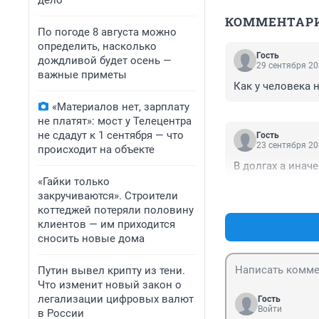
дело
КОММЕНТАР
По погоде 8 августа можно
определить, насколько
Гость
дождливой будет осень —
29 сентября 20
важные приметы
Как у человека 
«Материалов нет, зарплату
не платят»: мост у Телецентра
не сдадут к 1 сентября — что
Гость
23 сентября 20
происходит на объекте
В долгах а инач
«Гайки только
закручиваются». Строители
коттеджей потеряли половину
клиентов — им приходится
сносить новые дома
Путин вывел крипту из тени.
Что изменит новый закон о
легализации цифровых валют
Гость
Войти
в России