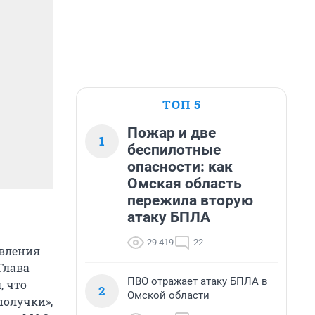
ТОП 5
Пожар и две
1
беспилотные
опасности: как
Омская область
пережила вторую
атаку БПЛА
29 419
22
явления
Глава
ПВО отражает атаку БПЛА в
, что
2
Омской области
получки»,