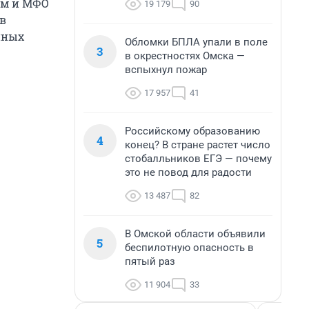
ам и МФО
19 179
90
в
нных
Обломки БПЛА упали в поле
3
в окрестностях Омска —
вспыхнул пожар
17 957
41
Российскому образованию
4
конец? В стране растет число
стобалльников ЕГЭ — почему
это не повод для радости
13 487
82
В Омской области объявили
5
беспилотную опасность в
пятый раз
11 904
33