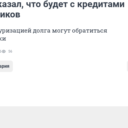
азал, что будет с кредитами
иков
уризацией долга могут обратиться
ки
6
56
ария