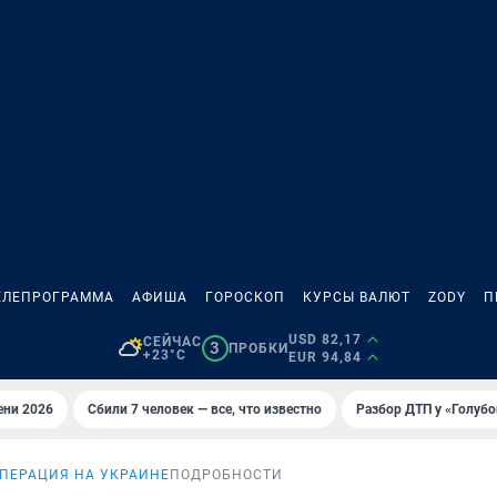
ЕЛЕПРОГРАММА
АФИША
ГОРОСКОП
КУРСЫ ВАЛЮТ
ZODY
П
USD 82,17
СЕЙЧАС
3
ПРОБКИ
+23°C
EUR 94,84
ени 2026
Сбили 7 человек — все, что известно
Разбор ДТП у «Голубо
ПЕРАЦИЯ НА УКРАИНЕ
ПОДРОБНОСТИ