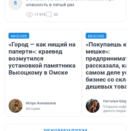
5
опасность в пятый раз
11 974
33
МНЕНИЕ
МНЕНИЕ
«Город — как нищий на
«Покупаешь ко
паперти»: краевед
мешке»:
возмутился
предпринимат
установкой памятника
рассказала, как
Высоцкому в Омске
самом деле ус
бизнес со скл
дешевых това
Наталья Шорох
Игорь Коновалов
Открыла кофейн
Историк
деньги соцразв
РЕКОМЕНДУЕМ