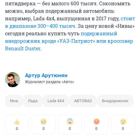
пятидверка — без малого 600 тысяч. Сэкономить
можно, выбрав подержанный автомобиль:
например, Lada 4x4, выпущенная в 2017 году,
стоит
в диапазоне 300–400 тысяч.
За цену новой «Нивы»
сегодня реально купить чуть
подержанный
внедорожник вроде «УАЗ-Патриот» или кроссовер
Renault Duster
.
Артур Арутюнян
Журналист раздела «Авто»
Niva
Лада
Lada 4Х4
АВТОВАЗ
Внедорожник
0
0
0
0
0