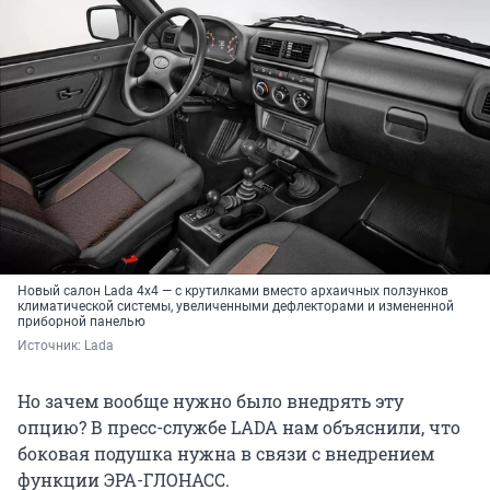
Новый салон Lada 4x4 — с крутилками вместо архаичных ползунков
климатической системы, увеличенными дефлекторами и измененной
приборной панелью
Источник: 
Lada
Но зачем вообще нужно было внедрять эту
опцию? В пресс-службе LADA нам объяснили, что
боковая подушка нужна в связи с внедрением
функции ЭРА-ГЛОНАСС.