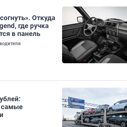
согнуть». Откуда
end, где ручка
тся в панель
зводителя
ублей:
е самые
и