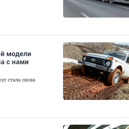
ой модели
на с нами
уг стала снова