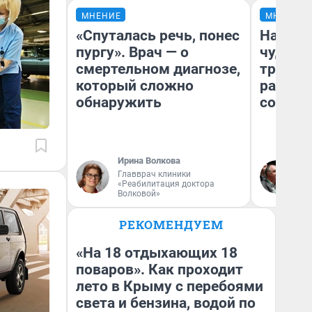
МНЕНИЕ
МНЕНИЕ
«Спуталась речь, понес
Наслед
пургу». Врач — о
чудом 
смертельном диагнозе,
трансп
который сложно
разнес
обнаружить
советс
Ирина Волкова
Ол
Главврач клиники
Бл
«Реабилитация доктора
вл
Волковой»
би
РЕКОМЕНДУЕМ
«На 18 отдыхающих 18
поваров». Как проходит
лето в Крыму с перебоями
света и бензина, водой по