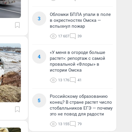
Обломки БПЛА упали в поле
3
в окрестностях Омска —
вспыхнул пожар
17 607
39
«У меня в огороде больше
4
растет»: репортаж с самой
провальной «Флоры» в
истории Омска
13 176
41
Российскому образованию
5
конец? В стране растет число
стобалльников ЕГЭ — почему
это не повод для радости
13 155
79