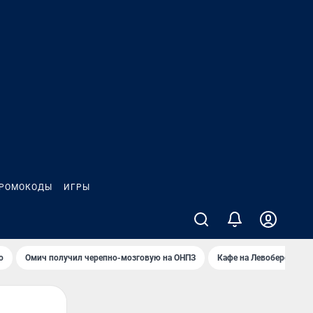
РОМОКОДЫ
ИГРЫ
о
Омич получил черепно-мозговую на ОНПЗ
Кафе на Левобережье в