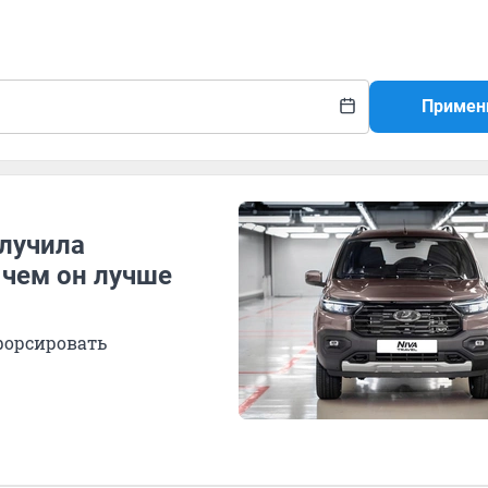
Примен
олучила
 чем он лучше
форсировать