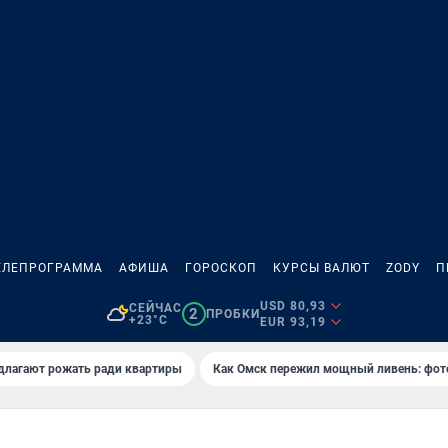
ЕЛЕПРОГРАММА
АФИША
ГОРОСКОП
КУРСЫ ВАЛЮТ
ZODY
П
USD 80,93
СЕЙЧАС
2
ПРОБКИ
+23°C
EUR 93,19
длагают рожать ради квартиры
Как Омск пережил мощный ливень: фот