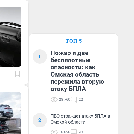
ТОП 5
Пожар и две
1
беспилотные
опасности: как
Омская область
пережила вторую
атаку БПЛА
28 760
22
ПВО отражает атаку БПЛА в
2
Омской области
18 828
90