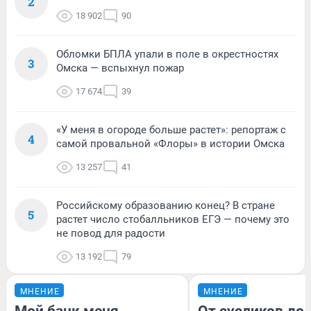
2
18 902
90
Обломки БПЛА упали в поле в окрестностях
3
Омска — вспыхнул пожар
17 674
39
«У меня в огороде больше растет»: репортаж с
4
самой провальной «Флоры» в истории Омска
13 257
41
Российскому образованию конец? В стране
5
растет число стобалльников ЕГЭ — почему это
не повод для радости
13 192
79
МНЕНИЕ
МНЕНИЕ