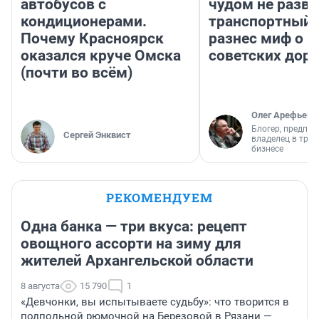
автобусов с
чудом не разва
кондиционерами.
транспортный 
Почему Красноярск
разнес миф о 
оказался круче Омска
советских доро
(почти во всём)
Олег Арефьев
Блогер, предпри
Сергей Энквист
владелец в тра
бизнесе
РЕКОМЕНДУЕМ
Одна банка — три вкуса: рецепт
овощного ассорти на зиму для
жителей Архангельской области
8 августа
15 790
1
«Девчонки, вы испытываете судьбу»: что творится в
подпольной рюмочной на Березовой в Рязани —