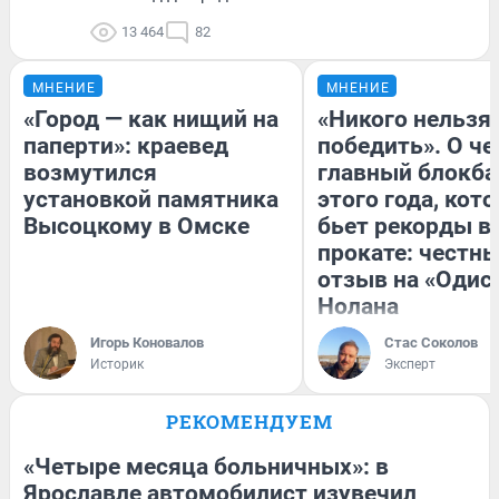
13 464
82
МНЕНИЕ
МНЕНИЕ
«Город — как нищий на
«Никого нельзя
паперти»: краевед
победить». О ч
возмутился
главный блокба
установкой памятника
этого года, кот
Высоцкому в Омске
бьет рекорды в
прокате: честн
отзыв на «Одис
Нолана
Игорь Коновалов
Стас Соколов
Историк
Эксперт
РЕКОМЕНДУЕМ
«Четыре месяца больничных»: в
Ярославле автомобилист изувечил