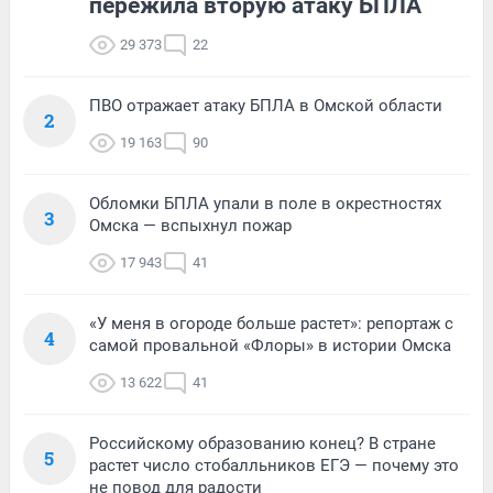
пережила вторую атаку БПЛА
29 373
22
ПВО отражает атаку БПЛА в Омской области
2
19 163
90
Обломки БПЛА упали в поле в окрестностях
3
Омска — вспыхнул пожар
17 943
41
«У меня в огороде больше растет»: репортаж с
4
самой провальной «Флоры» в истории Омска
13 622
41
Российскому образованию конец? В стране
5
растет число стобалльников ЕГЭ — почему это
не повод для радости