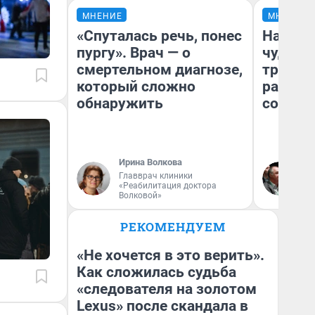
МНЕНИЕ
МНЕНИЕ
«Спуталась речь, понес
Наслед
пургу». Врач — о
чудом 
смертельном диагнозе,
трансп
который сложно
разнес
обнаружить
советс
Ирина Волкова
Ол
Главврач клиники
Бл
«Реабилитация доктора
вл
Волковой»
би
РЕКОМЕНДУЕМ
«Не хочется в это верить».
Как сложилась судьба
«следователя на золотом
Lexus» после скандала в