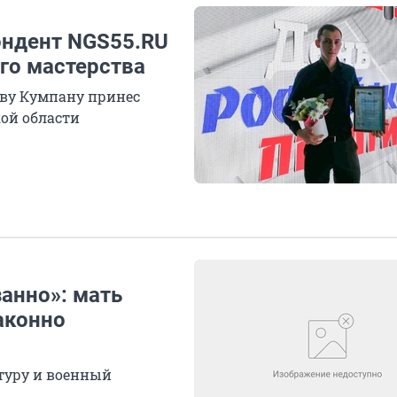
ондент NGS55.RU
го мастерства
аву Кумпану принес
ой области
анно»: мать
аконно
туру и военный