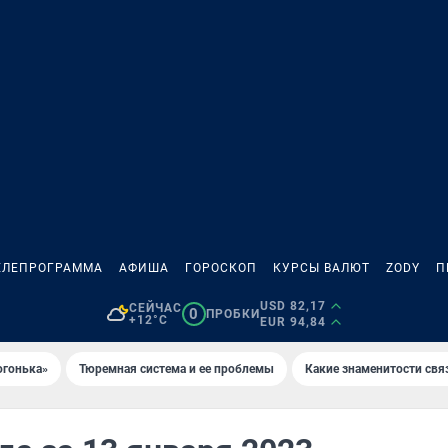
ЕЛЕПРОГРАММА
АФИША
ГОРОСКОП
КУРСЫ ВАЛЮТ
ZODY
П
USD 82,17
СЕЙЧАС
0
ПРОБКИ
+12°C
EUR 94,84
огонька»
Тюремная система и ее проблемы
Какие знаменитости свя