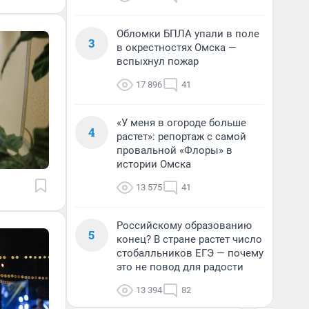
Обломки БПЛА упали в поле
3
в окрестностях Омска —
вспыхнул пожар
17 896
41
«У меня в огороде больше
4
растет»: репортаж с самой
провальной «Флоры» в
истории Омска
13 575
41
Российскому образованию
5
конец? В стране растет число
стобалльников ЕГЭ — почему
это не повод для радости
13 394
82