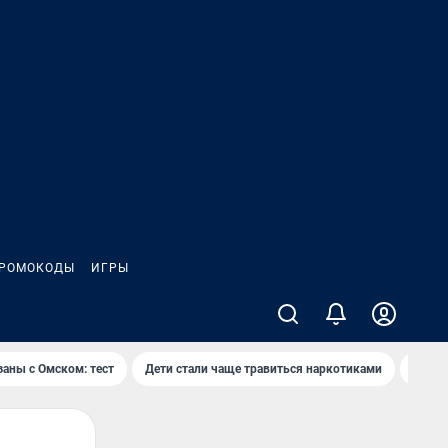
РОМОКОДЫ
ИГРЫ
заны с Омском: тест
Дети стали чаще травиться наркотиками
Появя