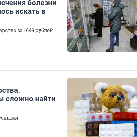
лечения болезни
ось искать в
арство за 1649 рублей
рства.
ы сложно найти
русными