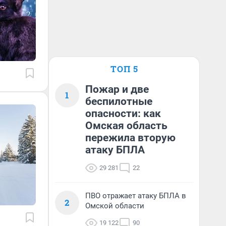
ТОП 5
Пожар и две
1
беспилотные
опасности: как
Омская область
пережила вторую
атаку БПЛА
29 281
22
ПВО отражает атаку БПЛА в
2
Омской области
19 122
90