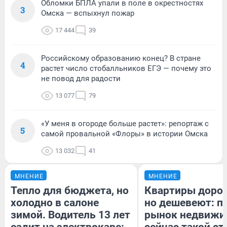
Обломки БПЛА упали в поле в окрестностях
3
Омска — вспыхнул пожар
17 444
39
Российскому образованию конец? В стране
4
растет число стобалльников ЕГЭ — почему это
не повод для радости
13 077
79
«У меня в огороде больше растет»: репортаж с
5
самой провальной «Флоры» в истории Омска
13 032
41
МНЕНИЕ
МНЕНИЕ
Тепло для бюджета, но
Квартиры доро
холодно в салоне
но дешевеют: п
зимой. Водитель 13 лет
рынок недвижи