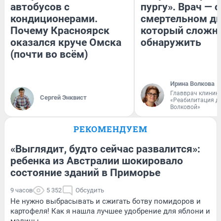
автобусов с
пургу». Врач — о
кондиционерами.
смертельном ди
Почему Красноярск
который сложн
оказался круче Омска
обнаружить
(почти во всём)
Ирина Волкова
Главврач клиник
Сергей Энквист
«Реабилитация д
Волковой»
РЕКОМЕНДУЕМ
«Выглядит, будто сейчас развалится»:
ребенка из Австралии шокировало
состояние зданий в Приморье
9 часов
5 352
Обсудить
Не нужно выбрасывать и сжигать ботву помидоров и
картофеля! Как я нашла лучшее удобрение для яблони и
малины