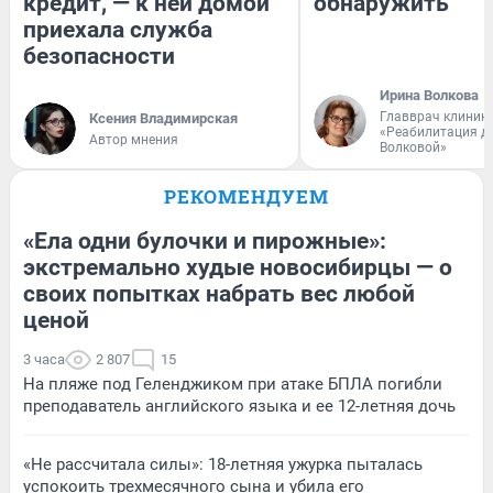
кредит, — к ней домой
обнаружить
приехала служба
безопасности
Ирина Волкова
Главврач клиник
Ксения Владимирская
«Реабилитация д
Автор мнения
Волковой»
РЕКОМЕНДУЕМ
«Ела одни булочки и пирожные»:
экстремально худые новосибирцы — о
своих попытках набрать вес любой
ценой
3 часа
2 807
15
На пляже под Геленджиком при атаке БПЛА погибли
преподаватель английского языка и ее 12-летняя дочь
«Не рассчитала силы»: 18-летняя ужурка пыталась
успокоить трехмесячного сына и убила его