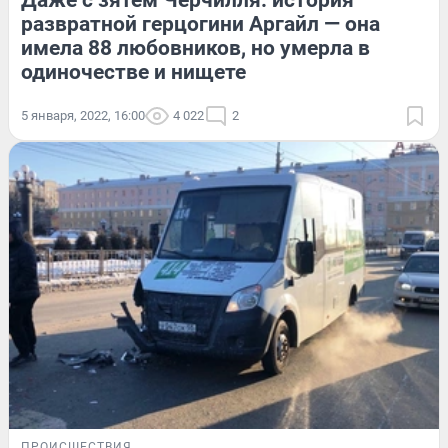
Даже с зятем Черчилля: история
развратной герцогини Аргайл — она
имела 88 любовников, но умерла в
одиночестве и нищете
5 января, 2022, 16:00
4 022
2
ПРОИСШЕСТВИЯ