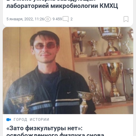
лабораторией микробиологии КМХЦ
5 января, 2022, 11:26
9 459
2
ГОРОД
ИСТОРИИ
«Зато физкультуры нет»:
освобожденного физрука снова