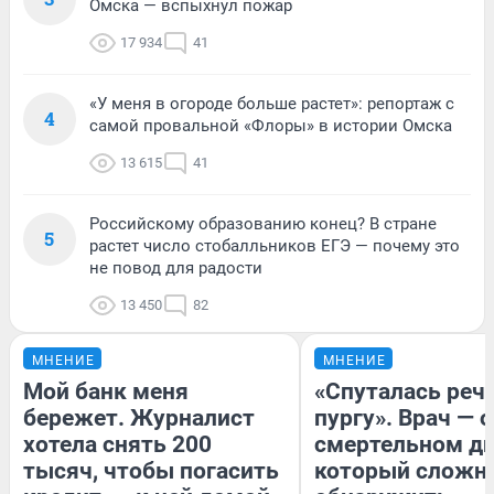
Омска — вспыхнул пожар
17 934
41
«У меня в огороде больше растет»: репортаж с
4
самой провальной «Флоры» в истории Омска
13 615
41
Российскому образованию конец? В стране
5
растет число стобалльников ЕГЭ — почему это
не повод для радости
13 450
82
МНЕНИЕ
МНЕНИЕ
Мой банк меня
«Спуталась речь
бережет. Журналист
пургу». Врач — о
хотела снять 200
смертельном ди
тысяч, чтобы погасить
который сложн