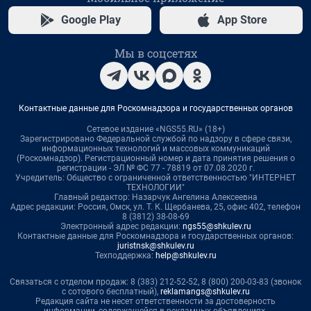
Google Play
App Store
Мы в соцсетях
Контактные данные для Роскомнадзора и государственных органов
Сетевое издание «NGS55.RU» (18+)
Зарегистрировано Федеральной службой по надзору в сфере связи,
информационных технологий и массовых коммуникаций
(Роскомнадзор). Регистрационный номер и дата принятия решения о
регистрации - ЭЛ № ФС 77 - 78819 от 07.08.2020 г.
Учредитель: Общество с ограниченной ответственностью "ИНТЕРНЕТ
ТЕХНОЛОГИИ"
Главный редактор: Назарчук Ангелина Алексеевна
Адрес редакции: Россия, Омск, ул. Т. К. Щербанева, 25, офис 402, телефон
8 (3812) 38-08-69
Электронный адрес редакции:
ngs55@shkulev.ru
Контактные данные для Роскомнадзора и государственных органов:
juristnsk@shkulev.ru
Техподдержка:
help@shkulev.ru
Связаться с отделом продаж: 8 (383) 212-52-52, 8 (800) 200-03-83 (звонок
с сотового бесплатный),
reklamangs@shkulev.ru
Редакция сайта не несет ответственности за достоверность
информации, содержащейся в рекламных объявлениях.