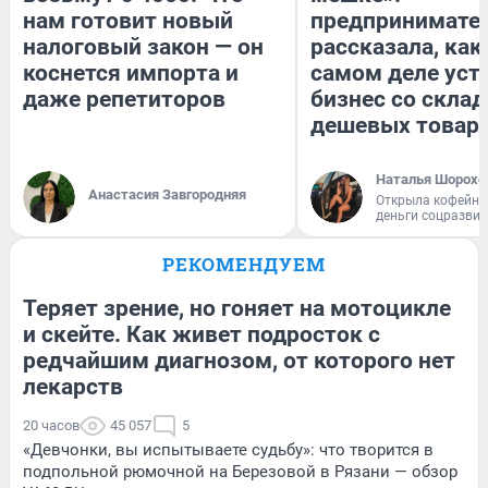
нам готовит новый
предпринимате
налоговый закон — он
рассказала, как
коснется импорта и
самом деле уст
даже репетиторов
бизнес со скла
дешевых товар
Наталья Шорохо
Анастасия Завгородняя
Открыла кофейну
деньги соцразви
РЕКОМЕНДУЕМ
Теряет зрение, но гоняет на мотоцикле
и скейте. Как живет подросток с
редчайшим диагнозом, от которого нет
лекарств
20 часов
45 057
5
«Девчонки, вы испытываете судьбу»: что творится в
подпольной рюмочной на Березовой в Рязани — обзор