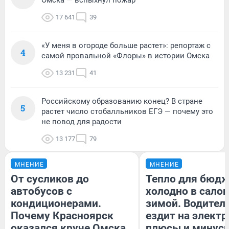
17 641
39
«У меня в огороде больше растет»: репортаж с
4
самой провальной «Флоры» в истории Омска
13 231
41
Российскому образованию конец? В стране
5
растет число стобалльников ЕГЭ — почему это
не повод для радости
13 177
79
МНЕНИЕ
МНЕНИЕ
От сусликов до
Тепло для бюдж
автобусов с
холодно в сало
кондиционерами.
зимой. Водитель
Почему Красноярск
ездит на электр
оказался круче Омска
плюсы и минус