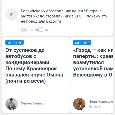
Российскому образованию конец? В стране
5
растет число стобалльников ЕГЭ — почему это
не повод для радости
13 378
82
МНЕНИЕ
МНЕНИЕ
От сусликов до
«Город — как н
автобусов с
паперти»: краев
кондиционерами.
возмутился
Почему Красноярск
установкой пам
оказался круче Омска
Высоцкому в О
(почти во всём)
Игорь Коновалов
Сергей Энквист
Историк