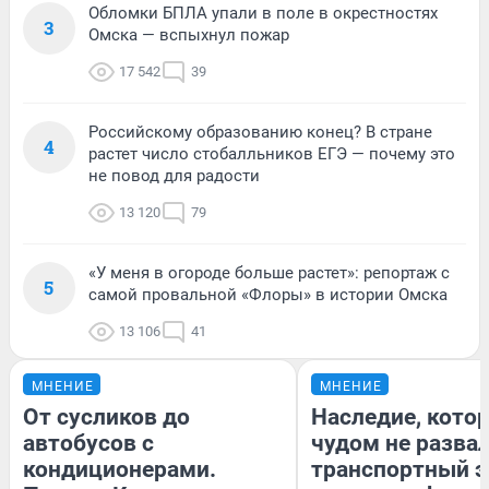
Обломки БПЛА упали в поле в окрестностях
3
Омска — вспыхнул пожар
17 542
39
Российскому образованию конец? В стране
4
растет число стобалльников ЕГЭ — почему это
не повод для радости
13 120
79
«У меня в огороде больше растет»: репортаж с
5
самой провальной «Флоры» в истории Омска
13 106
41
МНЕНИЕ
МНЕНИЕ
От сусликов до
Наследие, кото
автобусов с
чудом не разва
кондиционерами.
транспортный э