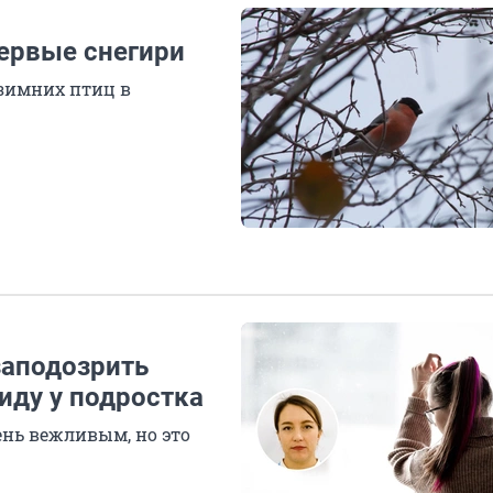
первые снегири
зимних птиц в
заподозрить
иду у подростка
ень вежливым, но это