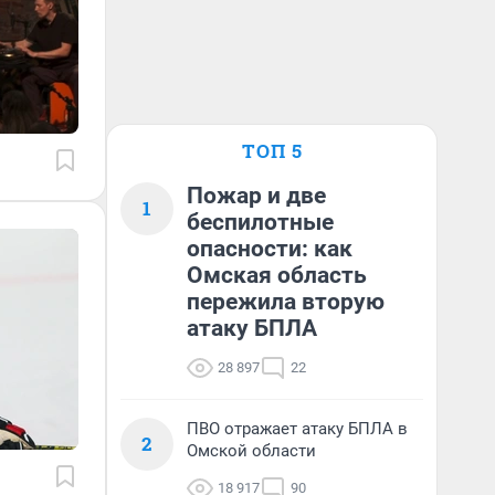
ТОП 5
Пожар и две
1
беспилотные
опасности: как
Омская область
пережила вторую
атаку БПЛА
28 897
22
ПВО отражает атаку БПЛА в
2
Омской области
18 917
90