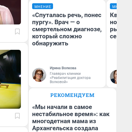
МНЕНИЕ
МНЕНИЕ
«Спуталась речь, понес
Кварти
пургу». Врач — о
но деш
смертельном диагнозе,
рынок 
который сложно
сейчас
обнаружить
Ирина Волкова
Ек
Главврач клиники
«Реабилитация доктора
ди
Волковой»
не
РЕКОМЕНДУЕМ
«Мы начали в самое
нестабильное время»: как
многодетная мама из
Архангельска создала