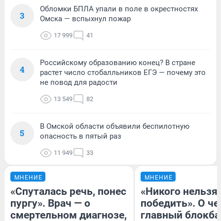
Обломки БПЛА упали в поле в окрестностях
3
Омска — вспыхнул пожар
17 999
41
Российскому образованию конец? В стране
4
растет число стобалльников ЕГЭ — почему это
не повод для радости
13 549
82
В Омской области объявили беспилотную
5
опасность в пятый раз
11 949
33
МНЕНИЕ
МНЕНИЕ
«Спуталась речь, понес
«Никого нельзя
пургу». Врач — о
победить». О ч
смертельном диагнозе,
главный блокба