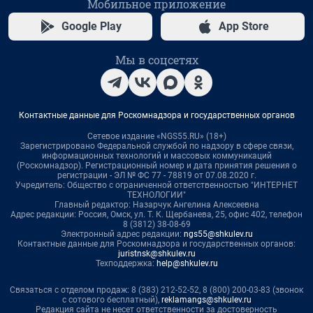
Мобильное приложение
Google Play
App Store
Мы в соцсетях
Контактные данные для Роскомнадзора и государственных органов
Сетевое издание «NGS55.RU» (18+)
Зарегистрировано Федеральной службой по надзору в сфере связи,
информационных технологий и массовых коммуникаций
(Роскомнадзор). Регистрационный номер и дата принятия решения о
регистрации - ЭЛ № ФС 77 - 78819 от 07.08.2020 г.
Учредитель: Общество с ограниченной ответственностью "ИНТЕРНЕТ
ТЕХНОЛОГИИ"
Главный редактор: Назарчук Ангелина Алексеевна
Адрес редакции: Россия, Омск, ул. Т. К. Щербанева, 25, офис 402, телефон
8 (3812) 38-08-69
Электронный адрес редакции:
ngs55@shkulev.ru
Контактные данные для Роскомнадзора и государственных органов:
juristnsk@shkulev.ru
Техподдержка:
help@shkulev.ru
Связаться с отделом продаж: 8 (383) 212-52-52, 8 (800) 200-03-83 (звонок
с сотового бесплатный),
reklamangs@shkulev.ru
Редакция сайта не несет ответственности за достоверность