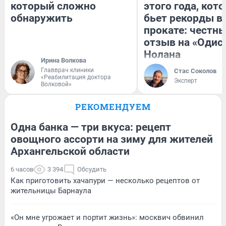
который сложно
этого года, кот
обнаружить
бьет рекорды в
прокате: честн
отзыв на «Одис
Нолана
Ирина Волкова
Главврач клиники
Стас Соколов
«Реабилитация доктора
Эксперт
Волковой»
РЕКОМЕНДУЕМ
Одна банка — три вкуса: рецепт
овощного ассорти на зиму для жителей
Архангельской области
6 часов
3 394
Обсудить
Как приготовить хачапури — несколько рецептов от
жительницы Барнаула
«Он мне угрожает и портит жизнь»: москвич обвинил