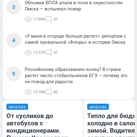
Обломки БПЛА упали в поле в окрестностях
3
Омска — вспыхнул пожар
17 896
41
«У меня в огороде больше растет»: репортаж с
4
самой провальной «Флоры» в истории Омска
13 575
41
Российскому образованию конец? В стране
5
растет число стобалльников ЕГЭ — почему это
не повод для радости
13 394
82
МНЕНИЕ
МНЕНИЕ
От сусликов до
Тепло для бюдж
автобусов с
холодно в сало
кондиционерами.
зимой. Водитель