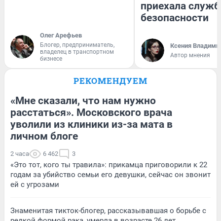
приехала служб
безопасности
Олег Арефьев
Блогер, предприниматель,
Ксения Владими
владелец в транспортном
Автор мнения
бизнесе
РЕКОМЕНДУЕМ
«Мне сказали, что нам нужно
расстаться». Московского врача
уволили из клиники из-за мата в
личном блоге
2 часа
6 462
3
«Это тот, кого ты травила»: прикамца приговорили к 22
годам за убийство семьи его девушки, сейчас он звонит
ей с угрозами
Знаменитая тикток-блогер, рассказывавшая о борьбе с
редкой формой рака, умерла в возрасте 26 лет