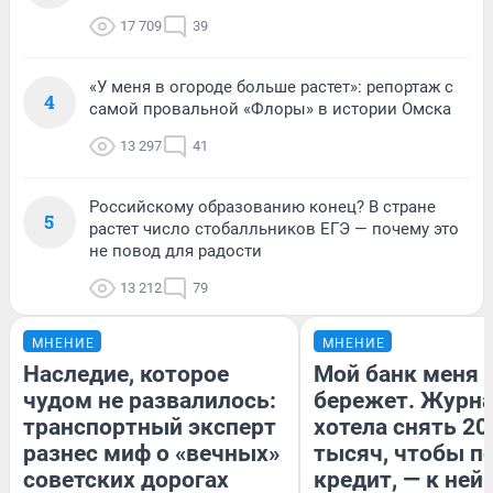
17 709
39
«У меня в огороде больше растет»: репортаж с
4
самой провальной «Флоры» в истории Омска
13 297
41
Российскому образованию конец? В стране
5
растет число стобалльников ЕГЭ — почему это
не повод для радости
13 212
79
МНЕНИЕ
МНЕНИЕ
Наследие, которое
Мой банк меня
чудом не развалилось:
бережет. Журн
транспортный эксперт
хотела снять 20
разнес миф о «вечных»
тысяч, чтобы п
советских дорогах
кредит, — к ней