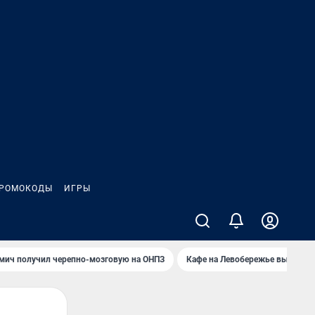
РОМОКОДЫ
ИГРЫ
мич получил черепно-мозговую на ОНПЗ
Кафе на Левобережье выгорело