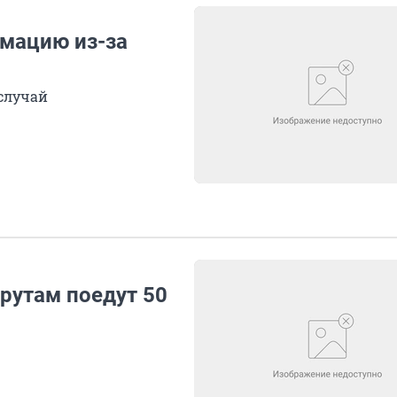
имацию из-за
случай
рутам поедут 50