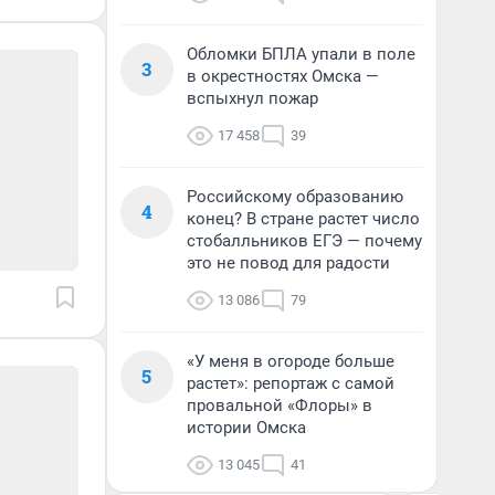
Обломки БПЛА упали в поле
3
в окрестностях Омска —
вспыхнул пожар
17 458
39
Российскому образованию
4
конец? В стране растет число
стобалльников ЕГЭ — почему
это не повод для радости
13 086
79
«У меня в огороде больше
5
растет»: репортаж с самой
провальной «Флоры» в
истории Омска
13 045
41