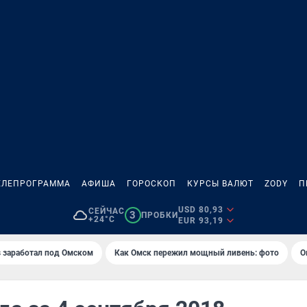
ЕЛЕПРОГРАММА
АФИША
ГОРОСКОП
КУРСЫ ВАЛЮТ
ZODY
П
USD 80,93
СЕЙЧАС
3
ПРОБКИ
+24°C
EUR 93,19
es заработал под Омском
Как Омск пережил мощный ливень: фото
О