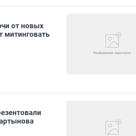
ючи от новых
т митинговать
резентовали
Мартынова