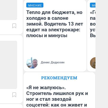
МНЕНИЕ
МНЕНИЕ
Тепло для бюджета, но
«Город
холодно в салоне
паперт
зимой. Водитель 13 лет
возмут
ездит на электрокаре:
устано
плюсы и минусы
Высоцк
Иг
Денис Дедюхин
Ис
РЕКОМЕНДУЕМ
«Я не жалуюсь».
Строитель лишился рук и
ног и стал звездой
соцсетей: как он живет и