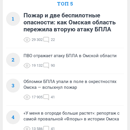
ТОП 5
Пожар и две беспилотные
1
опасности: как Омская область
пережила вторую атаку БПЛА
29 302
22
ПВО отражает атаку БПЛА в Омской области
2
19 132
90
Обломки БПЛА упали в поле в окрестностях
3
Омска — вспыхнул пожар
17 905
41
«У меня в огороде больше растет»: репортаж с
4
самой провальной «Флоры» в истории Омска
13 586
41