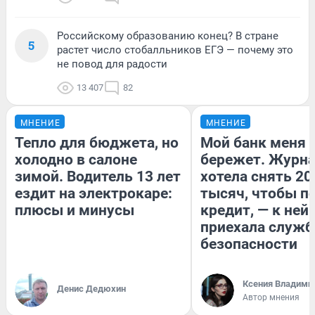
Российскому образованию конец? В стране
5
растет число стобалльников ЕГЭ — почему это
не повод для радости
13 407
82
МНЕНИЕ
МНЕНИЕ
Тепло для бюджета, но
Мой банк меня
холодно в салоне
бережет. Журн
зимой. Водитель 13 лет
хотела снять 20
ездит на электрокаре:
тысяч, чтобы п
плюсы и минусы
кредит, — к ней
приехала служб
безопасности
Ксения Владими
Денис Дедюхин
Автор мнения