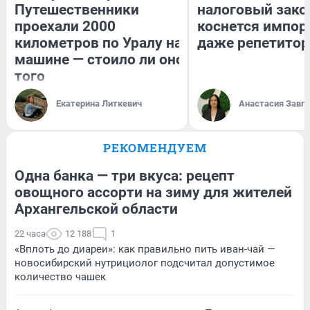
Путешественники
налоговый зако
проехали 2000
коснется импор
километров по Уралу на
даже репетитор
машине — стоило ли оно
того
Екатерина Литкевич
Анастасия Завг
РЕКОМЕНДУЕМ
Одна банка — три вкуса: рецепт
овощного ассорти на зиму для жителей
Архангельской области
22 часа
12 188
1
«Вплоть до диареи»: как правильно пить иван-чай —
новосибирский нутрициолог подсчитал допустимое
количество чашек