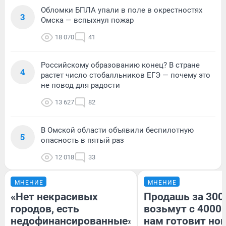
Обломки БПЛА упали в поле в окрестностях
3
Омска — вспыхнул пожар
18 070
41
Российскому образованию конец? В стране
4
растет число стобалльников ЕГЭ — почему это
не повод для радости
13 627
82
В Омской области объявили беспилотную
5
опасность в пятый раз
12 018
33
МНЕНИЕ
МНЕНИЕ
«Нет некрасивых
Продашь за 3000
городов, есть
возьмут с 4000.
недофинансированные».
нам готовит но