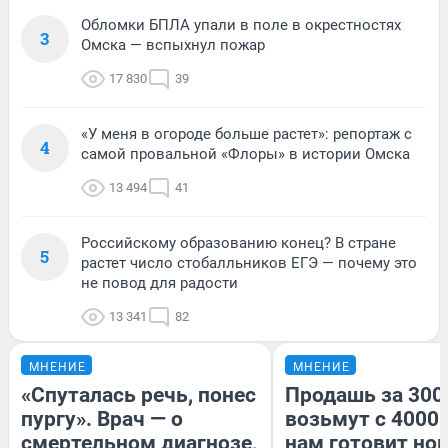
Обломки БПЛА упали в поле в окрестностях
3
Омска — вспыхнул пожар
17 830
39
«У меня в огороде больше растет»: репортаж с
4
самой провальной «Флоры» в истории Омска
13 494
41
Российскому образованию конец? В стране
5
растет число стобалльников ЕГЭ — почему это
не повод для радости
13 341
82
МНЕНИЕ
МНЕНИЕ
«Спуталась речь, понес
Продашь за 3000
пургу». Врач — о
возьмут с 4000.
смертельном диагнозе,
нам готовит но