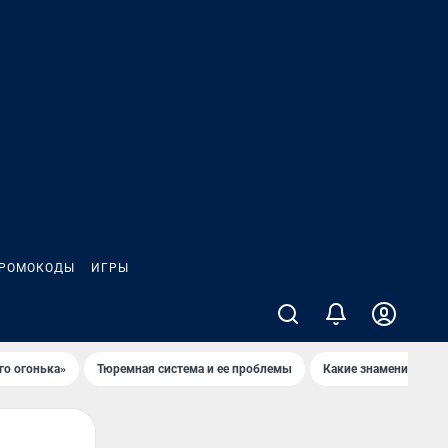
РОМОКОДЫ
ИГРЫ
го огонька»
Тюремная система и ее проблемы
Какие знаменитости 