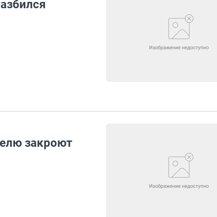
разбился
делю закроют