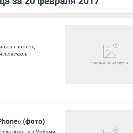
да за 20 февраля 2017
 можно рожать,
 человечков
Phone» (фото)
етела рожать в Майами