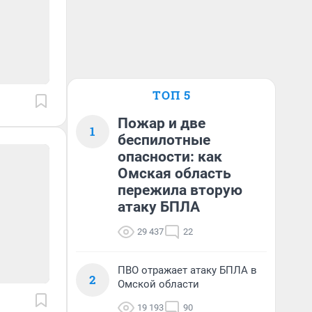
ТОП 5
Пожар и две
1
беспилотные
опасности: как
Омская область
пережила вторую
атаку БПЛА
29 437
22
ПВО отражает атаку БПЛА в
2
Омской области
19 193
90