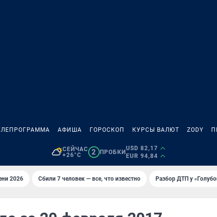
ЕЛЕПРОГРАММА
АФИША
ГОРОСКОП
КУРСЫ ВАЛЮТ
ZODY
П
USD 82,17
СЕЙЧАС
2
ПРОБКИ
+26°C
EUR 94,84
ени 2026
Сбили 7 человек — все, что известно
Разбор ДТП у «Голубо