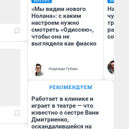
МНЕНИЕ
МНЕНИЕ
«Мы видим нового
Наслед
Нолана»: с каким
чудом 
настроем нужно
трансп
смотреть «Одиссею»,
разнес
чтобы она не
советс
выглядела как фиаско
Ол
Бл
Надежда Губарь
вл
би
РЕКОМЕНДУЕМ
Работает в клинике и
играет в театре — что
известно о сестре Вани
Дмитриенко,
оскандалившейся на