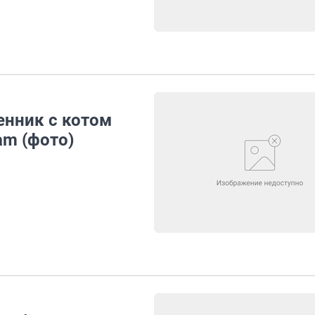
енник с котом
am (фото)