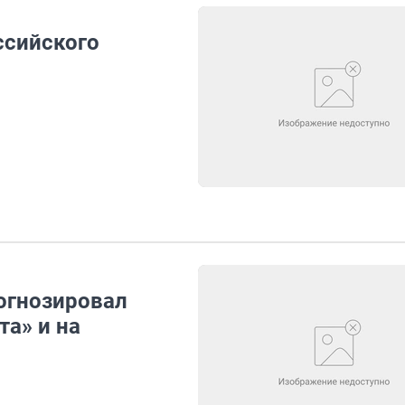
ссийского
огнозировал
та» и на