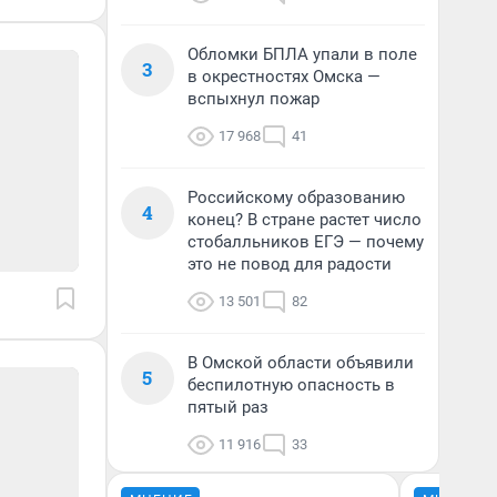
Обломки БПЛА упали в поле
3
в окрестностях Омска —
вспыхнул пожар
17 968
41
Российскому образованию
4
конец? В стране растет число
стобалльников ЕГЭ — почему
это не повод для радости
13 501
82
В Омской области объявили
5
беспилотную опасность в
пятый раз
11 916
33