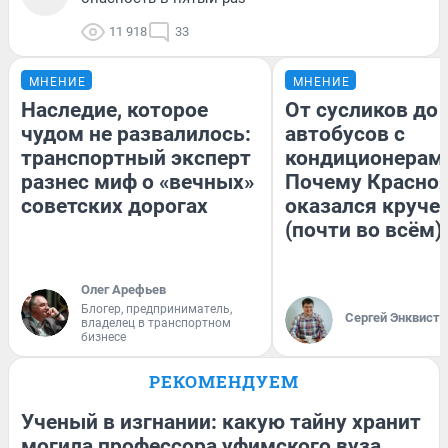
11 918
33
МНЕНИЕ
МНЕНИЕ
Наследие, которое
От сусликов до
чудом не развалилось:
автобусов с
транспортный эксперт
кондиционерам
разнес миф о «вечных»
Почему Красно
советских дорогах
оказался круче
(почти во всём)
Олег Арефьев
Блогер, предприниматель,
Сергей Энквист
владелец в транспортном
бизнесе
РЕКОМЕНДУЕМ
Ученый в изгнании: какую тайну хранит
могила профессора уфимского вуза,