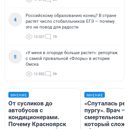
Российскому образованию конец? В стране
4
растет число стобалльников ЕГЭ — почему
это не повод для радости
13 021
79
«У меня в огороде больше растет»: репортаж
5
с самой провальной «Флоры» в истории
Омска
12 852
39
МНЕНИЕ
МНЕНИЕ
От сусликов до
«Спуталась реч
автобусов с
пургу». Врач — 
кондиционерами.
смертельном д
Почему Красноярск
который слож