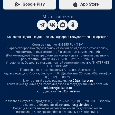
Google Play
App Store
Мы в соцсетях
Контактные данные для Роскомнадзора и государственных органов
Сетевое издание «NGS55.RU» (18+)
Зарегистрировано Федеральной службой по надзору в сфере связи,
информационных технологий и массовых коммуникаций
(Роскомнадзор). Регистрационный номер и дата принятия решения о
регистрации - ЭЛ № ФС 77 - 78819 от 07.08.2020 г.
Учредитель: Общество с ограниченной ответственностью "ИНТЕРНЕТ
ТЕХНОЛОГИИ"
Главный редактор: Назарчук Ангелина Алексеевна
Адрес редакции: Россия, Омск, ул. Т. К. Щербанева, 25, офис 402, телефон
8 (3812) 38-08-69
Электронный адрес редакции:
ngs55@shkulev.ru
Контактные данные для Роскомнадзора и государственных органов:
juristnsk@shkulev.ru
Техподдержка:
help@shkulev.ru
Связаться с отделом продаж: 8 (383) 212-52-52, 8 (800) 200-03-83 (звонок
с сотового бесплатный),
reklamangs@shkulev.ru
Редакция сайта не несет ответственности за достоверность
информации, содержащейся в рекламных объявлениях.