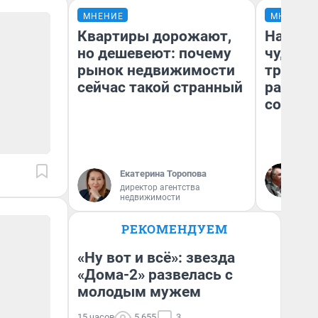
МНЕНИЕ
МНЕНИЕ
Квартиры дорожают,
Наслед
но дешевеют: почему
чудом 
рынок недвижимости
трансп
сейчас такой странный
разнес
советс
Ол
Екатерина Торопова
Бл
директор агентства
вл
недвижимости
би
РЕКОМЕНДУЕМ
«Ну вот и всё»: звезда
«Дома-2» развелась с
молодым мужем
15 часов
5 655
3