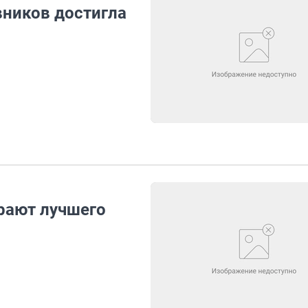
вников достигла
рают лучшего