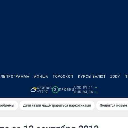
ЕЛЕПРОГРАММА
АФИША
ГОРОСКОП
КУРСЫ ВАЛЮТ
ZODY
П
USD 81,41
СЕЙЧАС
3
ПРОБКИ
+19°C
EUR 94,06
проблемы
Дети стали чаще травиться наркотиками
Появятся новые