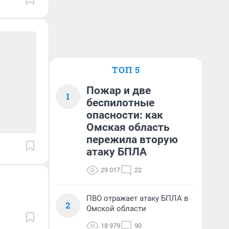
ТОП 5
Пожар и две
1
беспилотные
опасности: как
Омская область
пережила вторую
атаку БПЛА
29 017
22
ПВО отражает атаку БПЛА в
2
Омской области
18 979
90