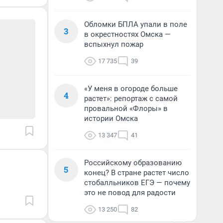
Обломки БПЛА упали в поле
3
в окрестностях Омска —
вспыхнул пожар
17 735
39
«У меня в огороде больше
4
растет»: репортаж с самой
провальной «Флоры» в
истории Омска
13 347
41
Российскому образованию
5
конец? В стране растет число
стобалльников ЕГЭ — почему
это не повод для радости
13 250
82