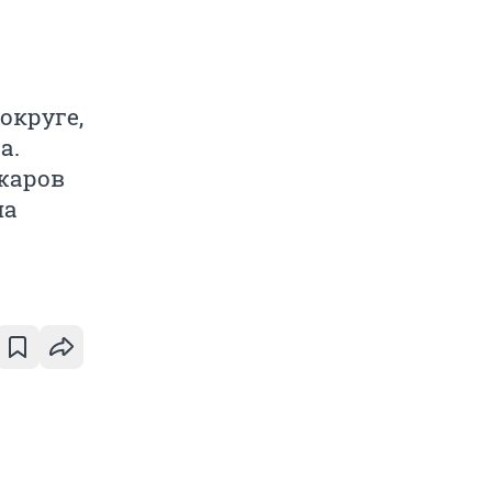
округе,
а.
жаров
на