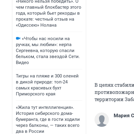
«Никого нельзя победить». О
чем главный блокбастер этого
года, который бьет рекорды в
прокате: честный отзыв на
«Одиссею» Нолана
«Чтобы нас носили на
ручках, мы любим»: нерпа
Сергеевна, которую спасли
бельком, стала звездой Сети.
Видео
Тигры на пляже и 300 оленей
в дикой природе: топ-24
В целях стабил
самых красивых бухт
противопожарны
Приморского края
территории Заб
«Жила тут интеллигенция».
История сибирского дома-
Мария С
бумеранга, где в гости ходили
через балконы, — таких всего
два в России