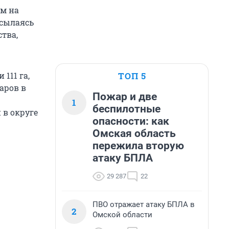
ым на
ссылаясь
тва,
ТОП 5
111 га,
аров в
Пожар и две
1
беспилотные
 в округе
опасности: как
Омская область
пережила вторую
атаку БПЛА
29 287
22
ПВО отражает атаку БПЛА в
2
Омской области