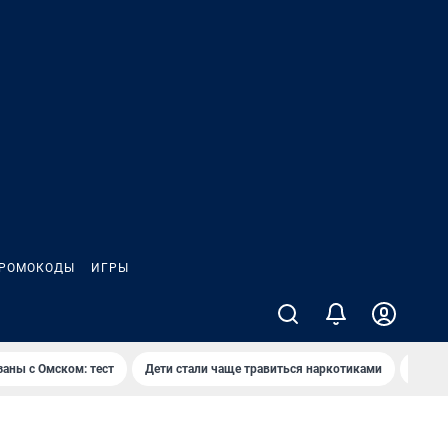
РОМОКОДЫ
ИГРЫ
заны с Омском: тест
Дети стали чаще травиться наркотиками
Появя