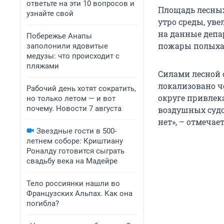
ответьте на эти 10 вопросов и
Площадь лесных
узнайте свой
утро среды, увел
на данные депа
Побережье Анапы
пожары полыхаю
заполонили ядовитые
медузы: что происходит с
пляжами
Силами лесной 
локализовано ч
Рабочий день хотят сократить,
округе привлека
но только летом — и вот
почему. Новости 7 августа
воздушных судо
нет», – отмечае
Звездные гости в 500-
летнем соборе: Криштиану
Роналду готовится сыграть
свадьбу века на Мадейре
Тело россиянки нашли во
Французских Альпах. Как она
погибла?