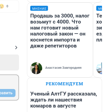
0
МНЕНИЕ
МНЕНИ
Продашь за 3000, налог
Тепло
возьмут с 4000. Что
холод
нам готовит новый
зимой
налоговый закон — он
ездит
коснется импорта и
плюсы
даже репетиторов
Анастасия Завгородняя
РЕКОМЕНДУЕМ
равить
Ученый АлтГУ рассказала,
ждать ли нашествия
комаров в августе