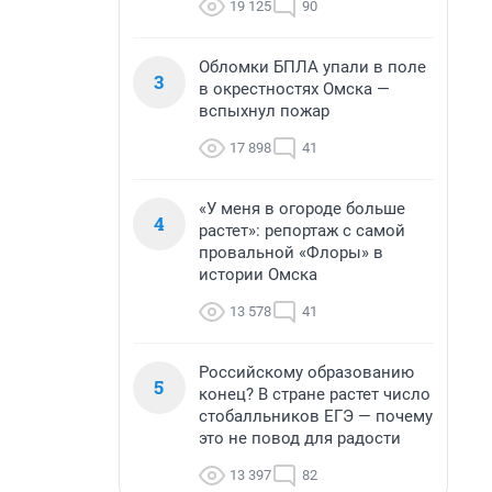
19 125
90
Обломки БПЛА упали в поле
3
в окрестностях Омска —
вспыхнул пожар
17 898
41
«У меня в огороде больше
4
растет»: репортаж с самой
провальной «Флоры» в
истории Омска
13 578
41
Российскому образованию
5
конец? В стране растет число
стобалльников ЕГЭ — почему
это не повод для радости
13 397
82