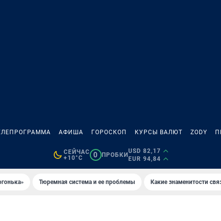
ЕЛЕПРОГРАММА
АФИША
ГОРОСКОП
КУРСЫ ВАЛЮТ
ZODY
П
USD 82,17
СЕЙЧАС
0
ПРОБКИ
+10°C
EUR 94,84
огонька»
Тюремная система и ее проблемы
Какие знаменитости свя