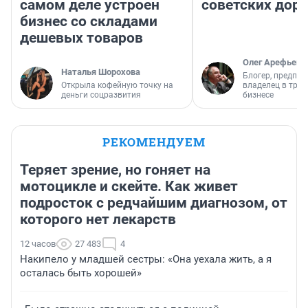
самом деле устроен
советских доро
бизнес со складами
дешевых товаров
Олег Арефьев
Наталья Шорохова
Блогер, предпри
Открыла кофейную точку на
владелец в тра
деньги соцразвития
бизнесе
РЕКОМЕНДУЕМ
Теряет зрение, но гоняет на
мотоцикле и скейте. Как живет
подросток с редчайшим диагнозом, от
которого нет лекарств
12 часов
27 483
4
Накипело у младшей сестры: «Она уехала жить, а я
осталась быть хорошей»