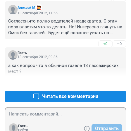
Алексей М
13 сентября 2012, 11:55
Согласен,что полно водителей неадекватов. С этим 
пора властям что-то делать. Но! Интересно глянуть на 
Омск без газелей.  Будет ещё сложнее уехать на 
работу,учёбу да и просто по различным делам. У нас в 
+0
–0
Красноярске газелей нет. Большие автобусы и 
пазики. Передвигаться по городу ужасно неудобно. 
Гость
Дублирующих маршрутов нет. Либо пройти пешочком 
13 сентября 2012, 09:36
надо 1-6 остановок,либо с пересадкой. Хотелось бы 
а как вопрос что в обычной газеле 13 пассажирских 
газельки к нам сюда.

мест ?
(Частый гость Омска)
+0
–0
Читать все комментарии
Гость
Отправить
Войти