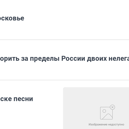
осковье
рить за пределы России двоих нелег
ске песни