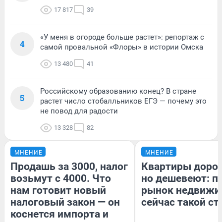
17 817
39
«У меня в огороде больше растет»: репортаж с
4
самой провальной «Флоры» в истории Омска
13 480
41
Российскому образованию конец? В стране
5
растет число стобалльников ЕГЭ — почему это
не повод для радости
13 328
82
МНЕНИЕ
МНЕНИЕ
Продашь за 3000, налог
Квартиры доро
возьмут с 4000. Что
но дешевеют: п
нам готовит новый
рынок недвижи
налоговый закон — он
сейчас такой с
коснется импорта и