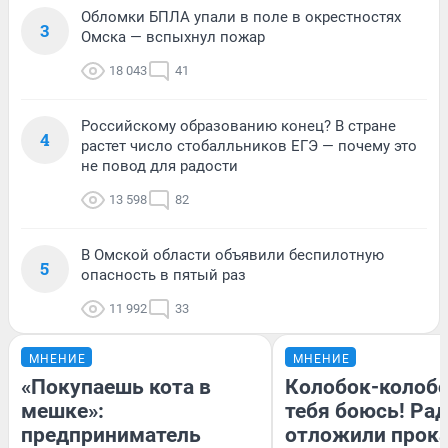
Обломки БПЛА упали в поле в окрестностях
3
Омска — вспыхнул пожар
18 043
41
Российскому образованию конец? В стране
4
растет число стобалльников ЕГЭ — почему это
не повод для радости
13 598
82
В Омской области объявили беспилотную
5
опасность в пятый раз
11 992
33
МНЕНИЕ
МНЕНИЕ
«Покупаешь кота в
Колобок-колобо
мешке»:
тебя боюсь! Рад
предприниматель
отложили прок