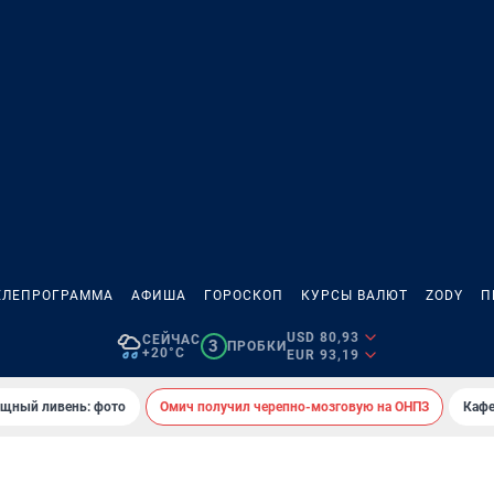
ЕЛЕПРОГРАММА
АФИША
ГОРОСКОП
КУРСЫ ВАЛЮТ
ZODY
П
USD 80,93
СЕЙЧАС
3
ПРОБКИ
+20°C
EUR 93,19
ощный ливень: фото
Омич получил черепно-мозговую на ОНПЗ
Кафе