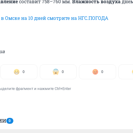
авление
составит 758–760 мм.
Влажность воздуха
днем
 в Омске на 10 дней смотрите на НГС.ПОГОДА
ua
0
0
0
ыделите фрагмент и нажмите Ctrl+Enter
ИИ
0