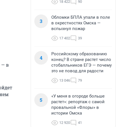
18 422
90
Обломки БПЛА упали в поле
3
в окрестностях Омска —
вспыхнул пожар
17 402
39
Российскому образованию
4
конец? В стране растет число
 — в
стобалльников ЕГЭ — почему
это не повод для радости
13 046
79
ойдет
Днем
«У меня в огороде больше
5
растет»: репортаж с самой
провальной «Флоры» в
истории Омска
12 920
41