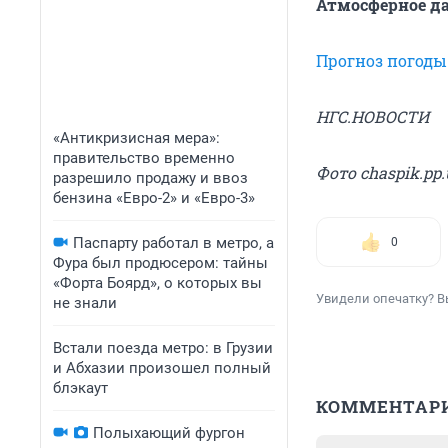
Атмосферное д
Прогноз погоды
НГС.НОВОСТИ
«Антикризисная мера»:
правительство временно
Фото chaspik.pp.
разрешило продажу и ввоз
бензина «Евро-2» и «Евро-3»
Паспарту работал в метро, а
0
Фура был продюсером: тайны
«Форта Боярд», о которых вы
Увидели опечатку? В
не знали
Встали поезда метро: в Грузии
и Абхазии произошел полный
блэкаут
КОММЕНТАР
Полыхающий фургон