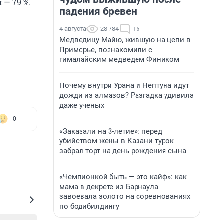
 — 79 %.
падения бревен
4 августа
28 784
15
Медведицу Майю, жившую на цепи в
Приморье, познакомили с
гималайским медведем Фиником
Почему внутри Урана и Нептуна идут
дожди из алмазов? Разгадка удивила
даже ученых
0
«Заказали на 3-летие»: перед
убийством жены в Казани турок
забрал торт на день рождения сына
«Чемпионкой быть — это кайф»: как
мама в декрете из Барнаула
завоевала золото на соревнованиях
по бодибилдингу