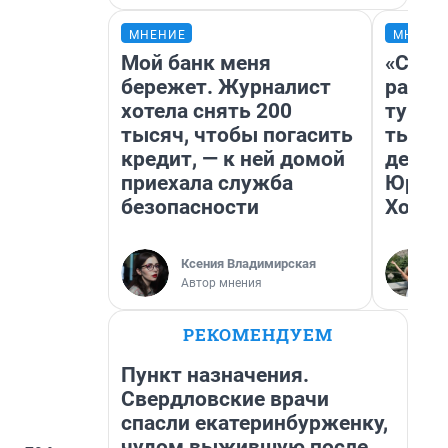
МНЕНИЕ
МНЕНИ
Мой банк меня
«Слив
бережет. Журналист
разоч
хотела снять 200
турис
тысяч, чтобы погасить
тысяч
кредит, — к ней домой
день 
приехала служба
Юрско
безопасности
Хогва
Ксения Владимирская
Автор мнения
РЕКОМЕНДУЕМ
Пункт назначения.
Свердловские врачи
спасли екатеринбурженку,
чудом выжившую после