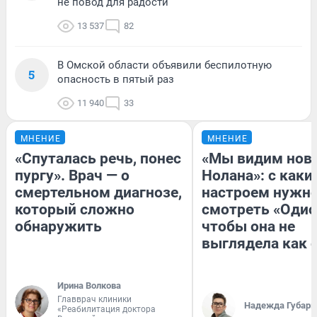
не повод для радости
13 537
82
В Омской области объявили беспилотную
5
опасность в пятый раз
11 940
33
МНЕНИЕ
МНЕНИЕ
«Спуталась речь, понес
«Мы видим нов
пургу». Врач — о
Нолана»: с каки
смертельном диагнозе,
настроем нужн
который сложно
смотреть «Одис
обнаружить
чтобы она не
выглядела как 
Ирина Волкова
Главврач клиники
Надежда Губарь
«Реабилитация доктора