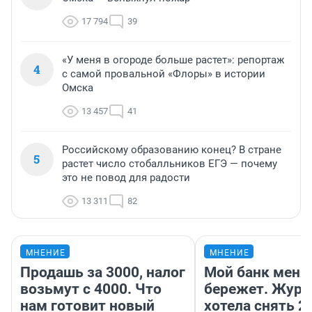
17 794
39
«У меня в огороде больше растет»: репортаж
4
с самой провальной «Флоры» в истории
Омска
13 457
41
Российскому образованию конец? В стране
5
растет число стобалльников ЕГЭ — почему
это не повод для радости
13 311
82
МНЕНИЕ
МНЕНИЕ
Продашь за 3000, налог
Мой банк меня
возьмут с 4000. Что
бережет. Журн
нам готовит новый
хотела снять 2