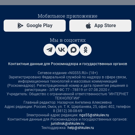
Мобильное приложение
Google Play
App Store
Мы в соцсетях
Контактные данные для Роскомнадзора и государственных органов
Сетевое издание «NGS55.RU» (18+)
Зарегистрировано Федеральной службой по надзору в сфере связи,
информационных технологий и массовых коммуникаций
(Роскомнадзор). Регистрационный номер и дата принятия решения о
регистрации - ЭЛ № ФС 77 - 78819 от 07.08.2020 г.
Учредитель: Общество с ограниченной ответственностью "ИНТЕРНЕТ
ТЕХНОЛОГИИ"
Главный редактор: Назарчук Ангелина Алексеевна
Адрес редакции: Россия, Омск, ул. Т. К. Щербанева, 25, офис 402, телефон
8 (3812) 38-08-69
Электронный адрес редакции:
ngs55@shkulev.ru
Контактные данные для Роскомнадзора и государственных органов:
juristnsk@shkulev.ru
Техподдержка:
help@shkulev.ru