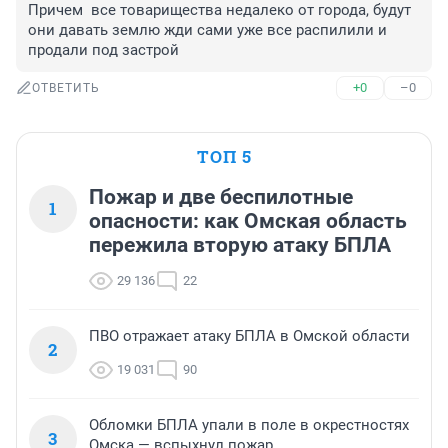
Причем  все товарищества недалеко от города, будут 
они давать землю жди сами уже все распилили и 
продали под застрой
+0
–0
ОТВЕТИТЬ
ТОП 5
Пожар и две беспилотные
1
опасности: как Омская область
пережила вторую атаку БПЛА
29 136
22
ПВО отражает атаку БПЛА в Омской области
2
19 031
90
Обломки БПЛА упали в поле в окрестностях
3
Омска — вспыхнул пожар