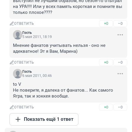
выступил не лучшим образом, но сезон-то отыграл 
на УРА!!!! Или у всех память короткая и помните вы 
только плохое????
+0
–0
ОТВЕТИТЬ
Гость
5 мая 2011, 18:19
Мнение фанатов учитывать нельзя - оно не 
адекватное! Эт я Вам, Марина)
+0
–0
ОТВЕТИТЬ
Гость
6 мая 2011, 00:46
to V

Не поверите, я далека от фанатов... Как самого 
Ягра, так и хоккея вообще.
+0
–0
ОТВЕТИТЬ
Показать ещё 1 ответ