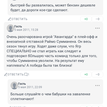
быстрей бы развалилась, может бензин дешевле 
будет, да дороги кое-где сделают.
+0
–0
ОТВЕТИТЬ
Гость
5 мая 2011, 15:28
Очень разочарована игрой "Авангарда" в плей-офф и 
внезапной отставкой Раймо Сумманена. Он весь 
сезон тянул игру. Ходят даже слухи, что Ягр 
СПЕЦИАЛЬНО не стал играть как следует и 
подговорил бОльшую часть команд только для того, 
чтобы Сумманена уволили. На результат ему 
наплевать! А победа была так близка!
+0
–0
ОТВЕТИТЬ
1
Гость
5 мая 2011, 22:09
Больше слушайте о чем бабушки на заваленке 
сплетничают!