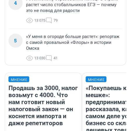
4
растет число стобалльников ЕГЭ — почему
это не повод для радости
13 075
79
«У меня в огороде больше растет»: репортаж
5
с самой провальной «Флоры» в истории
Омска
13 030
41
МНЕНИЕ
МНЕНИЕ
Продашь за 3000, налог
«Покупаешь ко
возьмут с 4000. Что
мешке»:
нам готовит новый
предпринимат
налоговый закон — он
рассказала, как
коснется импорта и
самом деле ус
даже репетиторов
бизнес со скл
дешевых това