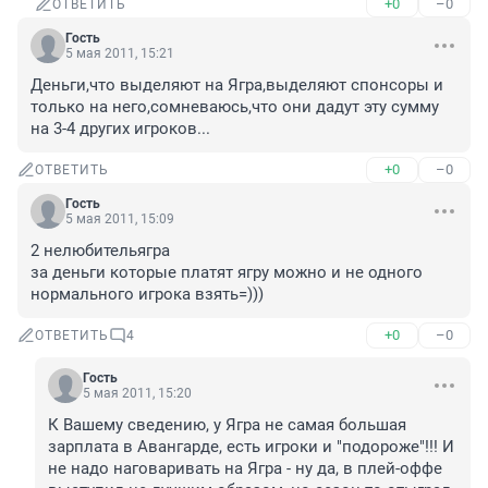
+0
–0
ОТВЕТИТЬ
Гость
5 мая 2011, 15:21
Деньги,что выделяют на Ягра,выделяют спонсоры и 
только на него,сомневаюсь,что они дадут эту сумму 
на 3-4 других игроков...
+0
–0
ОТВЕТИТЬ
Гость
5 мая 2011, 15:09
2 нелюбительягра

за деньги которые платят ягру можно и не одного 
нормального игрока взять=)))
+0
–0
ОТВЕТИТЬ
4
Гость
5 мая 2011, 15:20
К Вашему сведению, у Ягра не самая большая 
зарплата в Авангарде, есть игроки и "подороже"!!! И 
не надо наговаривать на Ягра - ну да, в плей-оффе 