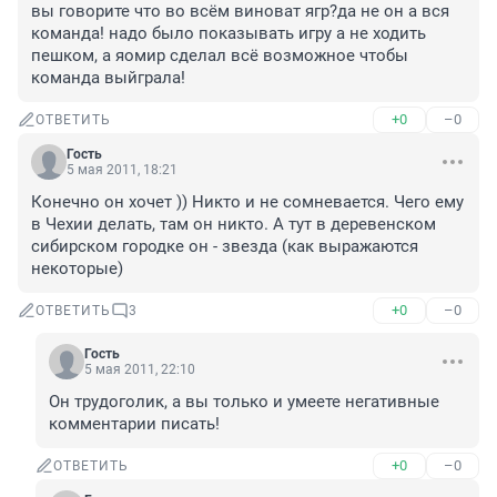
вы говорите что во всём виноват ягр?да не он а вся 
команда! надо было показывать игру а не ходить 
пешком, а яомир сделал всё возможное чтобы 
команда выйграла!
+0
–0
ОТВЕТИТЬ
Гость
5 мая 2011, 18:21
Конечно он хочет )) Никто и не сомневается. Чего ему 
в Чехии делать, там он никто. А тут в деревенском 
сибирском городке он - звезда (как выражаются 
некоторые)
+0
–0
ОТВЕТИТЬ
3
Гость
5 мая 2011, 22:10
Он трудоголик, а вы только и умеете негативные 
комментарии писать!
+0
–0
ОТВЕТИТЬ