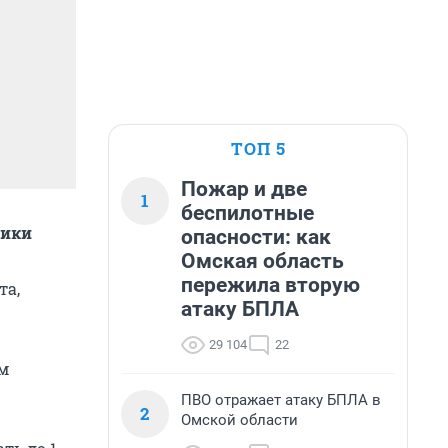
ТОП 5
Пожар и две
1
беспилотные
ники
опасности: как
Омская область
пережила вторую
та,
атаку БПЛА
29 104
22
ям
ПВО отражает атаку БПЛА в
2
Омской области