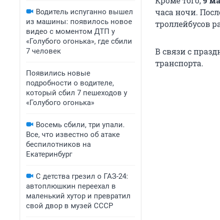
Кроме того,
9 м
часа ночи. Посл
Водитель испуганно вышел
из машины: появилось новое
троллейбусов р
видео с моментом ДТП у
«Голубого огонька», где сбили
В связи с праз
7 человек
транспорта.
Появились новые
подробности о водителе,
который сбил 7 пешеходов у
«Голубого огонька»
Восемь сбили, три упали.
Все, что известно об атаке
беспилотников на
Екатеринбург
С детства грезил о ГАЗ-24:
автоплюшкин переехал в
маленький хутор и превратил
свой двор в музей СССР