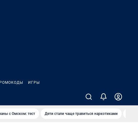
РОМОКОДЫ
ИГРЫ
заны с Омском: тест
Дети стали чаще травиться наркотиками
Появя