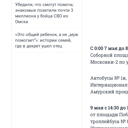
Убедили, что смогут помочь:
знакомые похитили почти 3
миллиона у бойца СВО из
Омска
«Это общий ребенок, а не „муж
помогает“»: истории семей,
где в декрет ушел отец
С 0:00 7 мая до 
Соборной площа
Московки-2 по у
Автобусы № 1и, 3
Интернациональ
Амурский проеду
9 мая с 14:30 до 
от площади Поб
троллейбуса № 