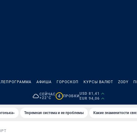
ЕЛЕПРОГРАММА
АФИША
ГОРОСКОП
КУРСЫ ВАЛЮТ
ZODY
П
USD 81,41
СЕЙЧАС
4
ПРОБКИ
+22°C
EUR 94,06
огонька»
Тюремная система и ее проблемы
Какие знаменитости свя
ОРТ