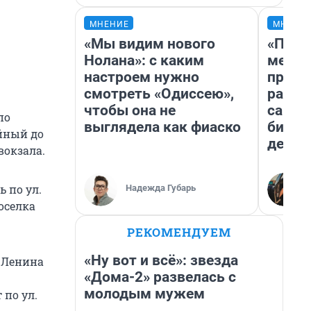
МНЕНИЕ
МНЕНИ
«Мы видим нового
«Поку
Нолана»: с каким
мешке
настроем нужно
предп
смотреть «Одиссею»,
расска
чтобы она не
самом
по
выглядела как фиаско
бизне
йный до
дешев
вокзала.
ь по ул.
Надежда Губарь
оселка
РЕКОМЕНДУЕМ
«Ну вот и всё»: звезда
 Ленина
«Дома-2» развелась с
молодым мужем
 по ул.