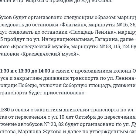
ная и пр. Маркса с проездом до ж/д вокзала.
усов будет организовано следующим образом: маршру
т следовать до остановки «Флагман», маршруты № 16, 36, 4
5 будут следовать до остановки «Площадь Ленина», марш
85, 95 пройдут по ул. Интернациональная, Гагарина, далее 
вке «Краеведческий музей», маршруты № 53, 115, 124 б
тановки «Краеведческий музей».
1:30 и с 13:30 до 14:00
в связи с прохождением колонн 
уса и закрытием движения транспорта по ул. Ленина о
лощади Победы, включая Соборную площадь, движени
транспорта будет приостановлено.
11:30
в связи с закрытием движения транспорта по ул
ке от пересечения с ул. 10 лет Октября до пересечения 
ение автобусов № 20, 82 будет организовано по ул. Д
нтова, Маршала Жукова и далее по утвержденным с