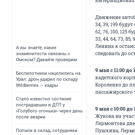
Интернациональ
Движение автоб
34, 39, 199 буду
62, 76, 100, 12
33, 44, 64, 73, 
Ленина к остано
А вы знаете, какие
следовать до ос
знаменитости связаны с
Омском? Давайте проверим
9 мая с 11:00 до 1
Беспилотники нацелились на
кадетского корп
Урал: дрон ударил по складу
Короленко до п
Wildberries — кадры
пассажирского 
Стало известно состяние
пострадавших в ДТП у
9 мая с 10:00 до 
«Голубого огонька» через день
Жукова на участ
после аварии
Лермонтова движ
Пушкина, Лермо
Попали в склад, сотрудники