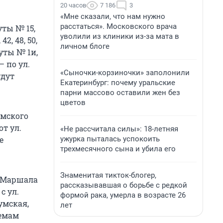
20 часов
7 186
3
«Мне сказали, что нам нужно
расстаться». Московского врача
ты № 15,
уволили из клиники из-за мата в
2, 48, 50,
личном блоге
руты № 1и,
— по ул.
«Сыночки-корзиночки» заполонили
удут
Екатеринбург: почему уральские
парни массово оставили жен без
цветов
Омского
т ул.
«Не рассчитала силы»: 18-летняя
ужурка пыталась успокоить
е
трехмесячного сына и убила его
Знаменитая тикток-блогер,
. Маршала
рассказывавшая о борьбе с редкой
с ул.
формой рака, умерла в возрасте 26
умская,
лет
хемам