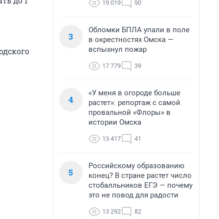
ть до 1
19 019
90
Обломки БПЛА упали в поле
3
в окрестностях Омска —
вспыхнул пожар
одского
17 779
39
«У меня в огороде больше
4
растет»: репортаж с самой
провальной «Флоры» в
истории Омска
13 417
41
Российскому образованию
5
конец? В стране растет число
стобалльников ЕГЭ — почему
это не повод для радости
13 292
82