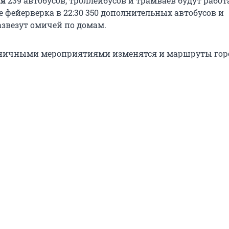
ая
239 автобусов, троллейбусов и трамваев будут работа
е фейерверка в 22:30 350 дополнительных автобусов и
азвезут омичей по домам.
дничными мероприятиями изменятся и маршруты гор