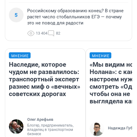
Российскому образованию конец? В стране
5
растет число стобалльников ЕГЭ — почему
это не повод для радости
13 404
82
МНЕНИЕ
МНЕНИЕ
Наследие, которое
«Мы видим нов
чудом не развалилось:
Нолана»: с как
транспортный эксперт
настроем нужн
разнес миф о «вечных»
смотреть «Оди
советских дорогах
чтобы она не
выглядела как
Олег Арефьев
Блогер, предприниматель,
Надежда Губар
владелец в транспортном
бизнесе