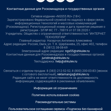
Контактные данные для Роскомнадзора и государственных органов
Сетевое издание «NGS55.RU» (18+)
Зарегистрировано Федеральной службой по надзору в сфере связи,
информационных технологий и массовых коммуникаций
(Роскомнадзор). Регистрационный номер и дата принятия решения о
регистрации - ЭЛ № ФС 77 - 78819 от 07.08.2020 г.
Учредитель: Общество с ограниченной ответственностью "ИНТЕРНЕТ
ТЕХНОЛОГИИ"
Главный редактор: Назарчук Ангелина Алексеевна
Адрес редакции: Россия, Омск, ул. Т. К. Щербанева, 25, офис 402, телефон
8 (3812) 38-08-69
Электронный адрес редакции:
ngs55@shkulev.ru
Контактные данные для Роскомнадзора и государственных органов:
juristnsk@shkulev.ru
Техподдержка:
help@shkulev.ru
Связаться с отделом продаж: 8 (383) 212-52-52, 8 (800) 200-03-83 (звонок
с сотового бесплатный),
reklamangs@shkulev.ru
Редакция сайта не несет ответственности за достоверность
информации, содержащейся в рекламных объявлениях.
Информация об ограничениях
Политика использования cookies
Рекомендательные системы
Пользовательское соглашение сервиса «Подписка без баннерной