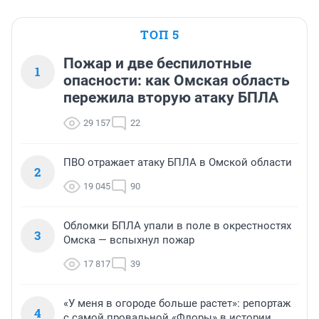
ТОП 5
Пожар и две беспилотные
1
опасности: как Омская область
пережила вторую атаку БПЛА
29 157
22
ПВО отражает атаку БПЛА в Омской области
2
19 045
90
Обломки БПЛА упали в поле в окрестностях
3
Омска — вспыхнул пожар
17 817
39
«У меня в огороде больше растет»: репортаж
4
с самой провальной «Флоры» в истории