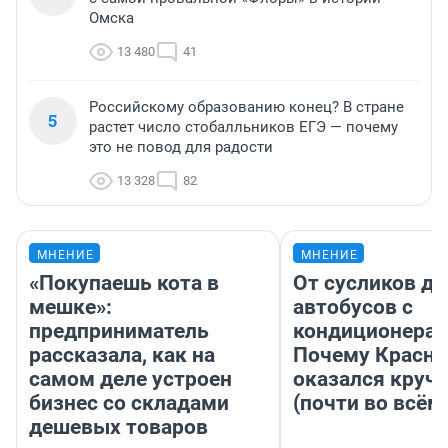
Омска
13 480
41
Российскому образованию конец? В стране
5
растет число стобалльников ЕГЭ — почему
это не повод для радости
13 328
82
МНЕНИЕ
МНЕНИЕ
«Покупаешь кота в
От сусликов до
мешке»:
автобусов с
предприниматель
кондиционерам
рассказала, как на
Почему Красно
самом деле устроен
оказался круч
бизнес со складами
(почти во всём
дешевых товаров