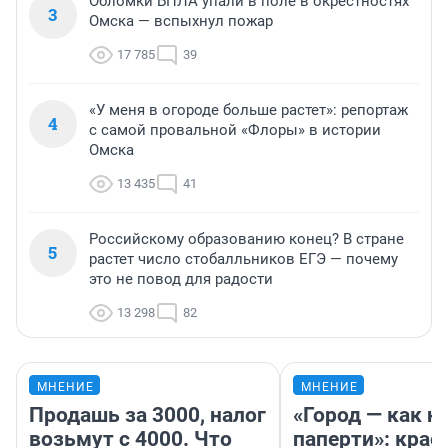
Обломки БПЛА упали в поле в окрестностях
3
Омска — вспыхнул пожар
17 785
39
«У меня в огороде больше растет»: репортаж
4
с самой провальной «Флоры» в истории
Омска
13 435
41
Российскому образованию конец? В стране
5
растет число стобалльников ЕГЭ — почему
это не повод для радости
13 298
82
МНЕНИЕ
МНЕНИЕ
Продашь за 3000, налог
«Город — как н
возьмут с 4000. Что
паперти»: крае