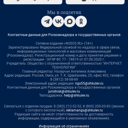
Мы в соцсетях
Контактные данные для Роскомнадзора и государственных органов
Сетевое издание «NGS55.RU» (18+)
Зарегистрировано Федеральной службой по надзору в сфере связи,
информационных технологий и массовых коммуникаций
(Роскомнадзор). Регистрационный номер и дата принятия решения о
регистрации - ЭЛ № ФС 77 - 78819 от 07.08.2020 г.
Учредитель: Общество с ограниченной ответственностью "ИНТЕРНЕТ
ТЕХНОЛОГИИ"
Главный редактор: Назарчук Ангелина Алексеевна
Адрес редакции: Россия, Омск, ул. Т. К. Щербанева, 25, офис 402, телефон
8 (3812) 38-08-69
Электронный адрес редакции:
ngs55@shkulev.ru
Контактные данные для Роскомнадзора и государственных органов:
juristnsk@shkulev.ru
Техподдержка:
help@shkulev.ru
Связаться с отделом продаж: 8 (383) 212-52-52, 8 (800) 200-03-83 (звонок
с сотового бесплатный),
reklamangs@shkulev.ru
Редакция сайта не несет ответственности за достоверность
информации, содержащейся в рекламных объявлениях.
Информация об ограничениях