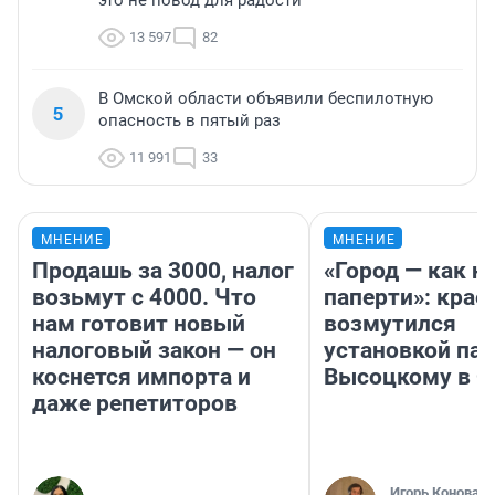
это не повод для радости
13 597
82
В Омской области объявили беспилотную
5
опасность в пятый раз
11 991
33
МНЕНИЕ
МНЕНИЕ
Продашь за 3000, налог
«Город — как н
возьмут с 4000. Что
паперти»: крае
нам готовит новый
возмутился
налоговый закон — он
установкой па
коснется импорта и
Высоцкому в 
даже репетиторов
Игорь Коновал