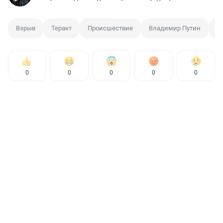
Взрыв
Теракт
Происшествие
Владимир Путин
К
0
0
0
0
0