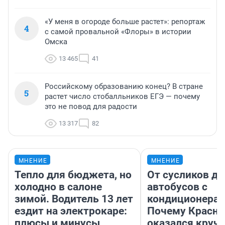
«У меня в огороде больше растет»: репортаж
4
с самой провальной «Флоры» в истории
Омска
13 465
41
Российскому образованию конец? В стране
5
растет число стобалльников ЕГЭ — почему
это не повод для радости
13 317
82
МНЕНИЕ
МНЕНИЕ
Тепло для бюджета, но
От сусликов до
холодно в салоне
автобусов с
зимой. Водитель 13 лет
кондиционерам
ездит на электрокаре:
Почему Красно
плюсы и минусы
оказался круч