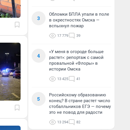
Обломки БПЛА упали в поле
3
в окрестностях Омска —
вспыхнул пожар
17 779
39
«У меня в огороде больше
4
растет»: репортаж с самой
провальной «Флоры» в
истории Омска
13 425
41
Российскому образованию
5
конец? В стране растет число
стобалльников ЕГЭ — почему
это не повод для радости
13 294
82