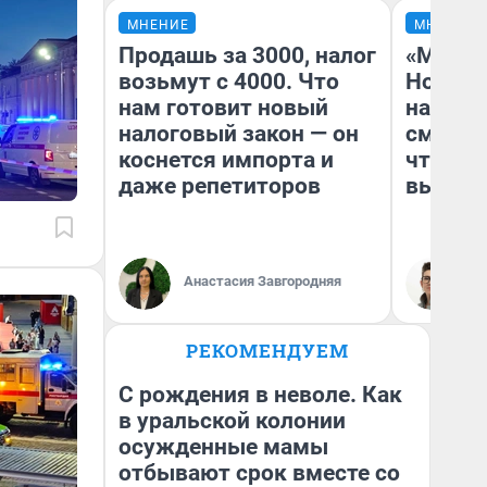
МНЕНИЕ
МНЕНИЕ
Продашь за 3000, налог
«Мы ви
возьмут с 4000. Что
Нолана
нам готовит новый
настро
налоговый закон — он
смотре
коснется импорта и
чтобы 
даже репетиторов
выгляд
Анастасия Завгородняя
На
РЕКОМЕНДУЕМ
С рождения в неволе. Как
в уральской колонии
осужденные мамы
отбывают срок вместе со