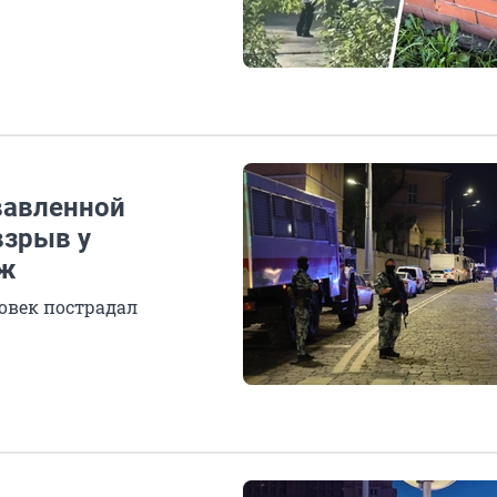
вавленной
взрыв у
аж
ловек пострадал