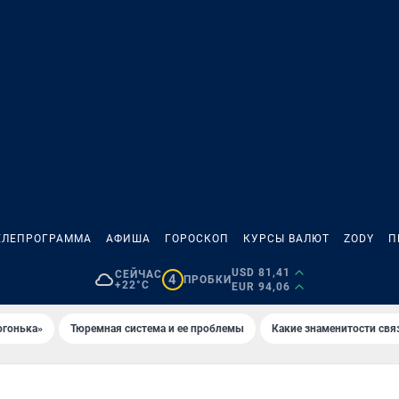
ЕЛЕПРОГРАММА
АФИША
ГОРОСКОП
КУРСЫ ВАЛЮТ
ZODY
П
USD 81,41
СЕЙЧАС
4
ПРОБКИ
+22°C
EUR 94,06
огонька»
Тюремная система и ее проблемы
Какие знаменитости свя