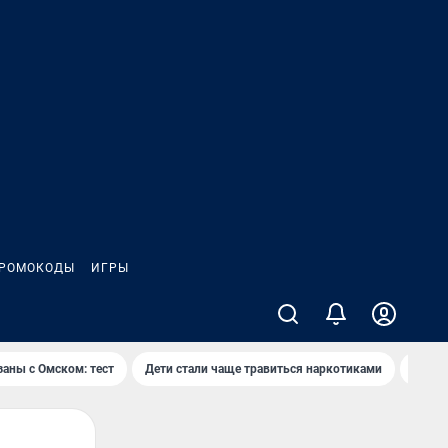
РОМОКОДЫ
ИГРЫ
заны с Омском: тест
Дети стали чаще травиться наркотиками
Появя