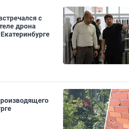
встречался с
теле дрона
 Екатеринбурге
производящего
урге