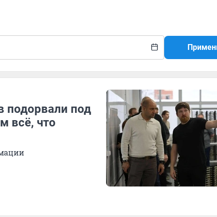
Примен
в подорвали под
 всё, что
имации