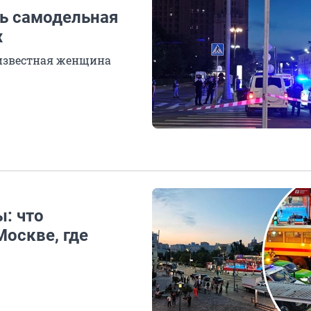
ь самодельная
х
еизвестная женщина
: что
Москве, где