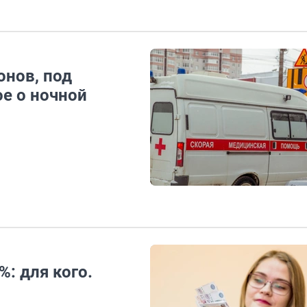
онов, под
ое о ночной
: для кого.