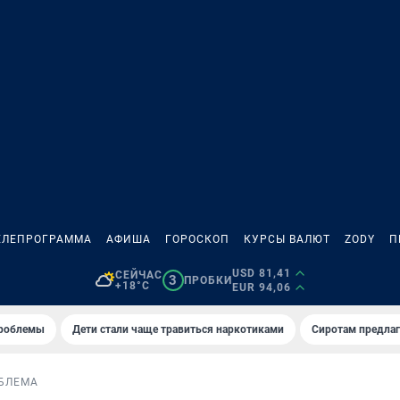
ЕЛЕПРОГРАММА
АФИША
ГОРОСКОП
КУРСЫ ВАЛЮТ
ZODY
П
USD 81,41
СЕЙЧАС
3
ПРОБКИ
+18°C
EUR 94,06
проблемы
Дети стали чаще травиться наркотиками
Сиротам предла
БЛЕМА