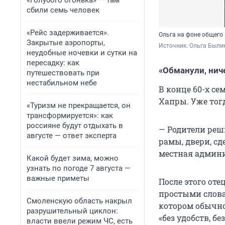
«Голубого огонька» — там
сбили семь человек
«Рейс задерживается».
Ольга на фоне общего
Закрытые аэропорты,
Источник: 
Ольга Были
неудобные ночевки и сутки на
пересадку: как
«Обманули, нич
путешествовать при
нестабильном небе
В конце 60-х се
Хапры. Уже тог
«Туризм не прекращается, он
трансформируется»: как
россияне будут отдыхать в
— Родители реш
августе — ответ эксперта
рамы, двери, с
местная админи
Какой будет зима, можно
узнать по погоде 7 августа —
важные приметы
После этого от
простыми словам
Смоленскую область накрыл
котором обычно
разрушительный циклон:
«без удобств, б
власти ввели режим ЧС, есть