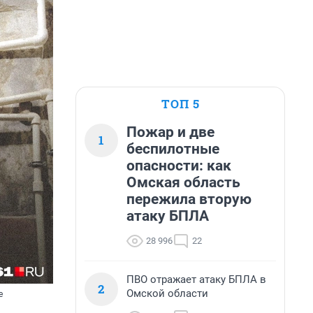
ТОП 5
Пожар и две
1
беспилотные
опасности: как
Омская область
пережила вторую
атаку БПЛА
28 996
22
ПВО отражает атаку БПЛА в
2
Омской области
е