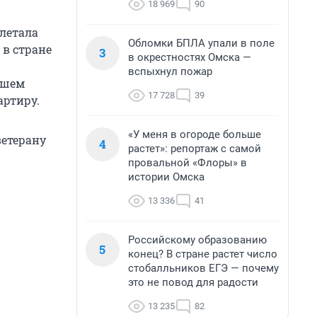
18 969
90
 летала
Обломки БПЛА упали в поле
в стране
3
в окрестностях Омска —
вспыхнул пожар
вшем
17 728
39
артиру.
«У меня в огороде больше
ветерану
4
растет»: репортаж с самой
провальной «Флоры» в
истории Омска
13 336
41
Российскому образованию
5
конец? В стране растет число
стобалльников ЕГЭ — почему
это не повод для радости
13 235
82