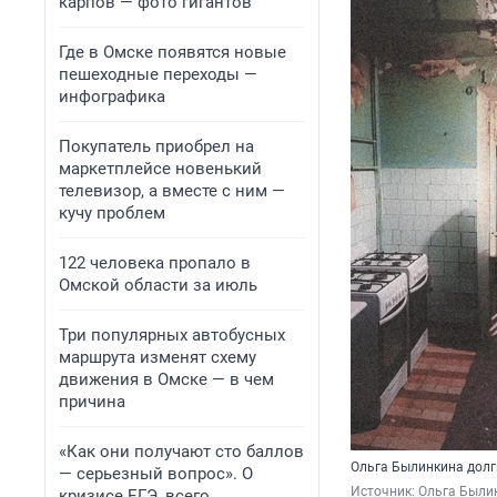
карпов — фото гигантов
Где в Омске появятся новые
пешеходные переходы —
инфографика
Покупатель приобрел на
маркетплейсе новенький
телевизор, а вместе с ним —
кучу проблем
122 человека пропало в
Омской области за июль
Три популярных автобусных
маршрута изменят схему
движения в Омске — в чем
причина
«Как они получают сто баллов
Ольга Былинкина долг
— серьезный вопрос». О
Источник: 
Ольга Былин
кризисе ЕГЭ, всего