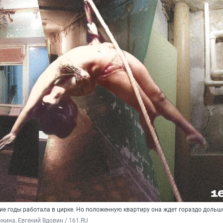
ие годы работала в цирке. Но положенную квартиру она ждет гораздо дольш
кина, Евгений Вдовин / 161.RU