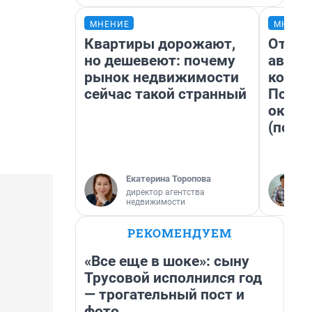
МНЕНИЕ
МНЕНИ
Квартиры дорожают,
От су
но дешевеют: почему
автоб
рынок недвижимости
конди
сейчас такой странный
Почем
оказа
(почти
Екатерина Торопова
директор агентства
недвижимости
РЕКОМЕНДУЕМ
«Все еще в шоке»: сыну
Трусовой исполнился год
— трогательный пост и
фото