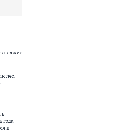
остовские
и лес,
,
—
 в
а года
ся в