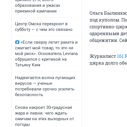
образования и ужасах
приемной кампании
Ольга Былинкин
под куполом. П
Центр Омска перекроют в
спортивно-цирк
субботу — с чем это связано
одаренными дет
общежитии. Сейч
«Если сверху летит ракета и
сжигает мой товар, то это не
мой риск». Основатель Levrana
Журналист
161.
обрушился с критикой на
цирка долго обе
Татьяну Ким
Надвигается волна пугающих
вирусов — ученые
потребовали срочно усилить
безопасность
Снова накроет 30-градусная
жара и ливни: чего ждать
омичам на этих выходных от
погоды