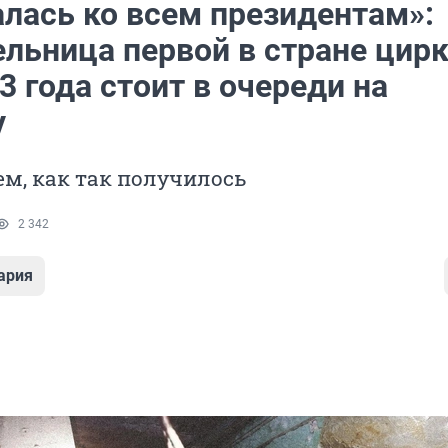
лась ко всем президентам»:
ельница первой в стране цир
 года стоит в очереди на
у
м, как так получилось
2 342
ария