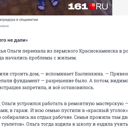
 коридора в общежитии
нкина
его не дали»
мья Ольги переехала из пермского Краснокаменска в р
да начались проблемы с жильем.
или строить дом, — вспоминает Былинкина. — Привезл
делали фундамент — разрешение было. А потом, видимо
страция запретила, и всё остановилось.
ец Ольги устроился работать в ремонтную мастерскую 
и, в гараж. И всю семью пустили в «красный уголок»,
 собирались на отдых рабочие. Семья прожила там дв
ез туалетов». Ольга тогда ходила в школу и ездила учить