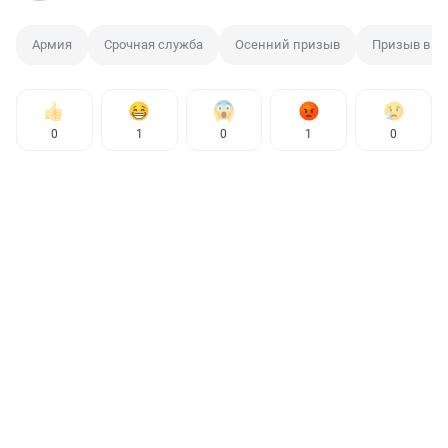
Армия
Срочная служба
Осенний призыв
Призыв в а
0
1
0
1
0