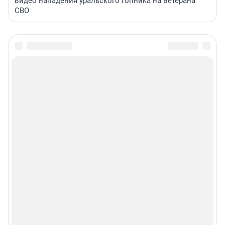
видео нападения уральского гопника на ветерана
СВО