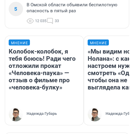
В Омской области объявили беспилотную
5
опасность в пятый раз
12 035
33
МНЕНИЕ
МНЕНИЕ
Колобок-колобок, я
«Мы видим нов
тебя боюсь! Ради чего
Нолана»: с как
отложили прокат
настроем нужн
«Человека-паука» —
смотреть «Оди
отзыв о фильме про
чтобы она не
«человека-булку»
выглядела как
Надежда Губарь
Надежда Губар