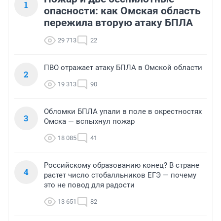
1
опасности: как Омская область
пережила вторую атаку БПЛА
29 713
22
ПВО отражает атаку БПЛА в Омской области
2
19 313
90
Обломки БПЛА упали в поле в окрестностях
3
Омска — вспыхнул пожар
18 085
41
Российскому образованию конец? В стране
4
растет число стобалльников ЕГЭ — почему
это не повод для радости
13 651
82