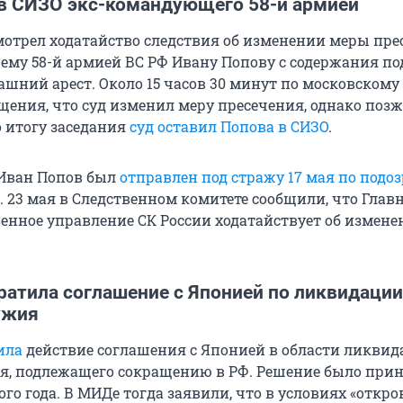
 в СИЗО экс-командующего 58-й армией
смотрел ходатайство следствия об изменении меры пр
му 58-й армией ВС РФ Ивану Попову с содержания по
ашний арест. Около 15 часов 30 минут по московскому
щения, что суд изменил меру пресечения, однако позж
о итогу заседания
суд оставил Попова в СИЗО
.
 Иван Попов был
отправлен под стражу 17 мая по подо
. 23 мая в Следственном комитете сообщили, что Глав
венное управление СК России ходатайствует об измен
ратила соглашение с Японией по ликвидации
ужия
ила
действие соглашения с Японией в области ликви
я, подлежащего сокращению в РФ. Решение было прин
го года. В МИДе тогда заявили, что в условиях «откр