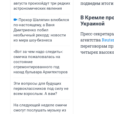
подведем итоги 
августа произойдут три редких
астрономических явления
В Кремле пр
Прохор Шаляпин влюбился
Украиной
по-настоящему, а Ваня
Дмитриенко побил
Пресс-секретар
необычный рекорд: новости
агентства
Reute
из мира шоу-бизнеса
переговорам пр
«Вот за чем надо следить»:
четырех высоко
омичка пожаловалась на
состояние
отремонтированного год
назад бульвара Архитекторов
Эти вопросы для будущих
первоклассников под силу не
всем взрослым. А вам?
На следующей неделе омичи
смогут послушать музыку из