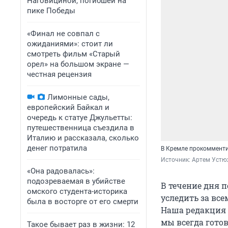
Наговициной, погибшей на
пике Победы
«Финал не совпал с
ожиданиями»: стоит ли
смотреть фильм «Старый
орел» на большом экране —
честная рецензия
Лимонные сады,
европейский Байкал и
очередь к статуе Джульетты:
путешественница съездила в
Италию и рассказала, сколько
денег потратила
В Кремле прокомменти
Источник: 
Артем Устю
«Она радовалась»:
подозреваемая в убийстве
В течение дня п
омского студента-историка
уследить за все
была в восторге от его смерти
Наша редакция к
мы всегда гото
Такое бывает раз в жизни: 12