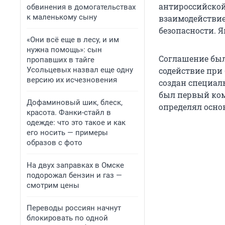
антироссийско
обвинения в домогательствах
к маленькому сыну
взаимодействи
безопасности. 
«Они всё еще в лесу, и им
нужна помощь»: сын
Соглашение было
пропавших в тайге
Усольцевых назвал еще одну
содействие при
версию их исчезновения
создан специал
был первый ком
Дофаминовый шик, блеск,
определял осно
красота. Фанки-стайл в
одежде: что это такое и как
его носить — примеры
образов с фото
На двух заправках в Омске
подорожал бензин и газ —
смотрим цены
Переводы россиян начнут
блокировать по одной