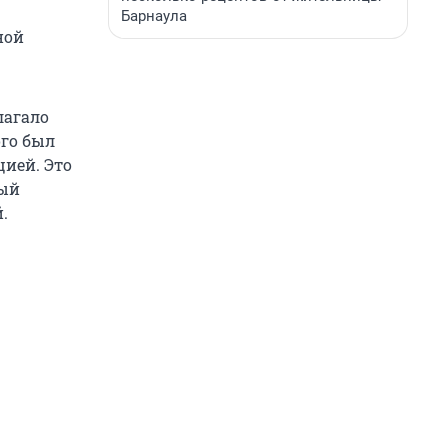
Барнаула
ной
лагало
ого был
ией. Это
рый
.