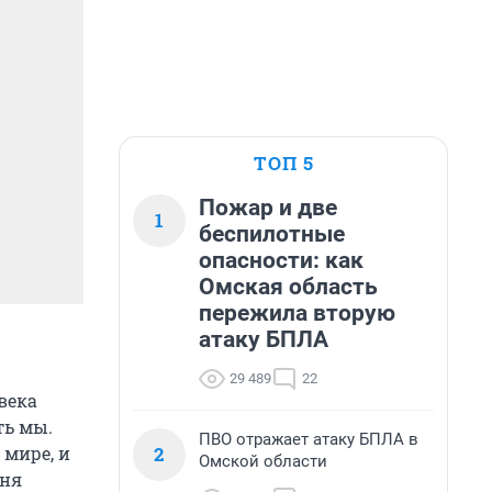
ТОП 5
Пожар и две
1
беспилотные
опасности: как
Омская область
пережила вторую
атаку БПЛА
29 489
22
века
ть мы.
ПВО отражает атаку БПЛА в
2
 мире, и
Омской области
дня