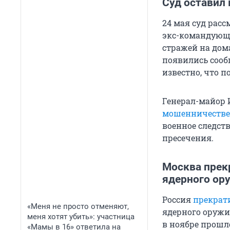
Суд оставил
24 мая суд рас
экс-командующе
стражей на дом
появились сооб
известно, что п
Генерал-майор
мошенничестве
военное следст
пресечения.
Москва прек
ядерного ор
Россия
прекрат
«Меня не просто отменяют,
ядерного оружи
меня хотят убить»: участница
в ноябре прошло
«Мамы в 16» ответила на