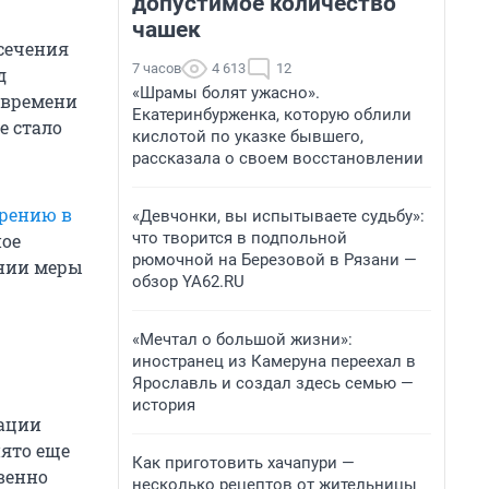
допустимое количество
чашек
есечения
7 часов
4 613
12
д
«Шрамы болят ужасно».
 времени
Екатеринбурженка, которую облили
е стало
кислотой по указке бывшего,
рассказала о своем восстановлении
зрению в
«Девчонки, вы испытываете судьбу»:
что творится в подпольной
ное
рюмочной на Березовой в Рязани —
ении меры
обзор YA62.RU
«Мечтал о большой жизни»:
иностранец из Камеруна переехал в
Ярославль и создал здесь семью —
история
дации
ято еще
Как приготовить хачапури —
овенно
несколько рецептов от жительницы