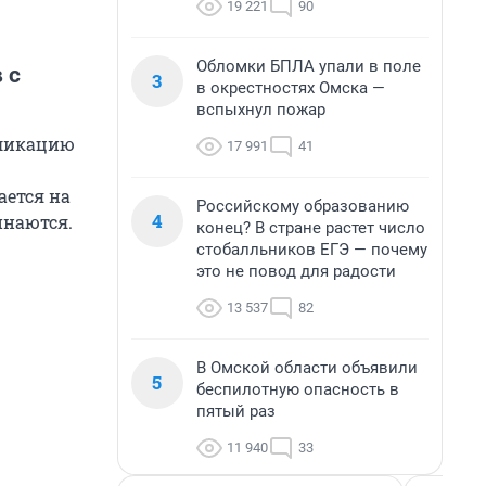
19 221
90
Обломки БПЛА упали в поле
 с
3
в окрестностях Омска —
вспыхнул пожар
бликацию
17 991
41
ается на
Российскому образованию
4
инаются.
конец? В стране растет число
стобалльников ЕГЭ — почему
это не повод для радости
13 537
82
В Омской области объявили
5
беспилотную опасность в
пятый раз
11 940
33