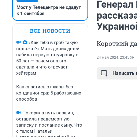
Генерал
Мост у Телецентра не сдадут
рассказ
к 1 сентября
Украиной
ВСЕ НОВОСТИ
Короткий да
«Как тебя в гроб такую
положат?» Мать двоих детей
набила первую татуировку в
24 мая 2024, 23:45
50 лет — зачем она это
сделала и что отвечает
хейтерам
Написать
Как спастись от жары без
кондиционера: 5 работающих
способов
Покорила пять вершин,
оставила предсмертную
записку и послание сыну. Что
с телом Натальи