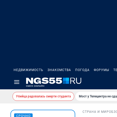
НЕДВИЖИМОСТЬ
ЗНАКОМСТВА
ПОГОДА
ФОРУМЫ
Т
Убийца радовалась смерти студента
Мост у Телецентра не сда
СТРАНА И МИР
ОБЗ
СРОЧНО