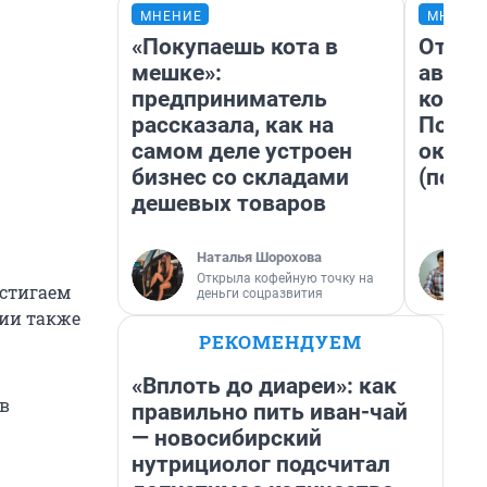
МНЕНИЕ
МНЕНИ
«Покупаешь кота в
От су
мешке»:
автоб
предприниматель
конди
рассказала, как на
Почем
самом деле устроен
оказа
бизнес со складами
(почти
дешевых товаров
Наталья Шорохова
Открыла кофейную точку на
остигаем
деньги соцразвития
лии также
РЕКОМЕНДУЕМ
«Вплоть до диареи»: как
ав
правильно пить иван-чай
— новосибирский
нутрициолог подсчитал