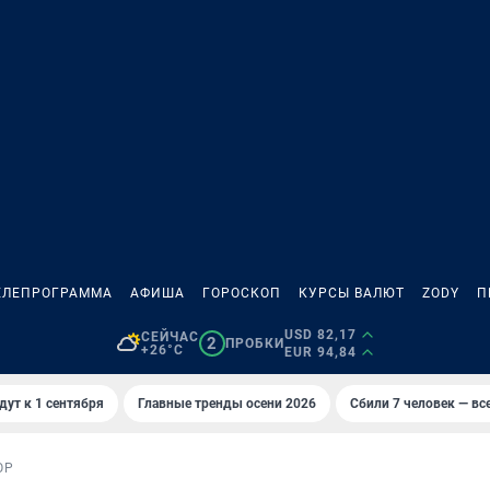
ЕЛЕПРОГРАММА
АФИША
ГОРОСКОП
КУРСЫ ВАЛЮТ
ZODY
П
USD 82,17
СЕЙЧАС
2
ПРОБКИ
+26°C
EUR 94,84
дут к 1 сентября
Главные тренды осени 2026
Сбили 7 человек — все
ОР