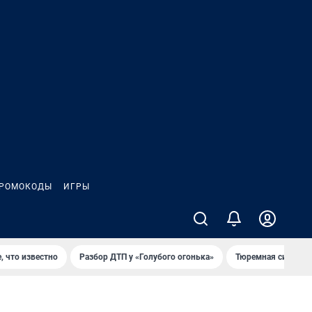
РОМОКОДЫ
ИГРЫ
, что известно
Разбор ДТП у «Голубого огонька»
Тюремная система