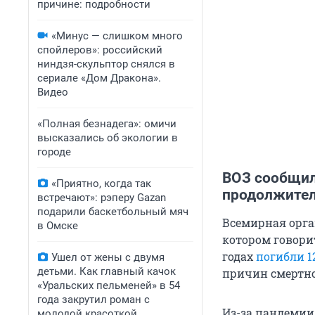
причине: подробности
«Минус — слишком много
спойлеров»: российский
ниндзя-скульптор снялся в
сериале «Дом Дракона».
Видео
«Полная безнадега»: омичи
высказались об экологии в
городе
ВОЗ сообщила
«Приятно, когда так
продолжител
встречают»: рэперу Gazan
подарили баскетбольный мяч
Всемирная орга
в Омске
котором говорит
годах
погибли 1
Ушел от жены с двумя
детьми. Как главный качок
причин смертнос
«Уральских пельменей» в 54
года закрутил роман с
Из-за пандемии
молодой красоткой