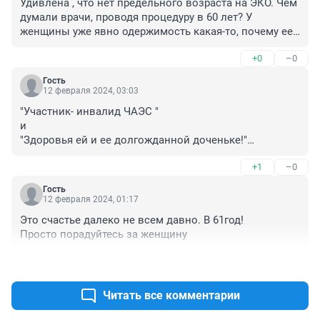
Удивлена , что нет предельного возраста на ЭКО. Чем 
думали врачи, проводя процедуру в 60 лет? У 
женщины уже явно одержимость какая-то, почему ее 
психолог не обследовал?
+0
–0
Гость
12 февраля 2024, 03:03
"Участник- инвалид ЧАЭС "

и

"Здоровья ей и ее долгожданной доченьке!"

Молча присоединяюсь к пожеланиям. Все!
+1
–0
Гость
12 февраля 2024, 01:17
Это счастье далеко не всем давно. В 61год! 

Просто порадуйтесь за женщину
+1
–0
Читать все комментарии