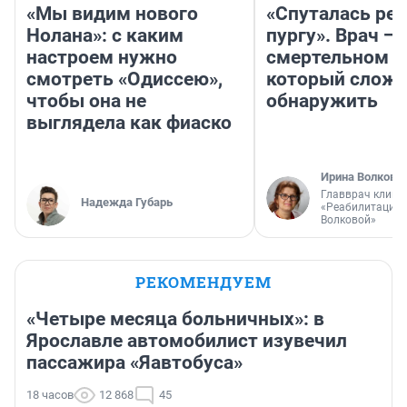
«Мы видим нового
«Спуталась реч
Нолана»: с каким
пургу». Врач — 
настроем нужно
смертельном д
смотреть «Одиссею»,
который слож
чтобы она не
обнаружить
выглядела как фиаско
Ирина Волкова
Главврач клини
Надежда Губарь
«Реабилитация 
Волковой»
РЕКОМЕНДУЕМ
«Четыре месяца больничных»: в
Ярославле автомобилист изувечил
пассажира «Яавтобуса»
18 часов
12 868
45