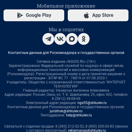
Мобильное приложение
Google Play
App Store
Мы в соцсетях
Контактные данные для Роскомнадзора и государственных органов
Сетевое издание «NGS55.RU» (18+)
Зарегистрировано Федеральной службой по надзору в сфере связи,
информационных технологий и массовых коммуникаций
(Роскомнадзор). Регистрационный номер и дата принятия решения о
регистрации - ЭЛ № ФС 77 - 78819 от 07.08.2020 г.
Учредитель: Общество с ограниченной ответственностью "ИНТЕРНЕТ
ТЕХНОЛОГИИ"
Главный редактор: Назарчук Ангелина Алексеевна
Адрес редакции: Россия, Омск, ул. Т. К. Щербанева, 25, офис 402, телефон
8 (3812) 38-08-69
Электронный адрес редакции:
ngs55@shkulev.ru
Контактные данные для Роскомнадзора и государственных органов:
juristnsk@shkulev.ru
Техподдержка:
help@shkulev.ru
Связаться с отделом продаж: 8 (383) 212-52-52, 8 (800) 200-03-83 (звонок
с сотового бесплатный),
reklamangs@shkulev.ru