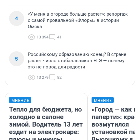
«У меня в огороде больше растет»: репортаж
4
с самой провальной «Флоры» в истории
Омска
13 394
41
Российскому образованию конец? В стране
5
растет число стобалльников ЕГЭ — почему
это не повод для радости
13 279
82
МНЕНИЕ
МНЕНИЕ
Тепло для бюджета, но
«Город — как н
холодно в салоне
паперти»: крае
зимой. Водитель 13 лет
возмутился
ездит на электрокаре:
установкой па
плюсы и минусы
Высоцкому в 