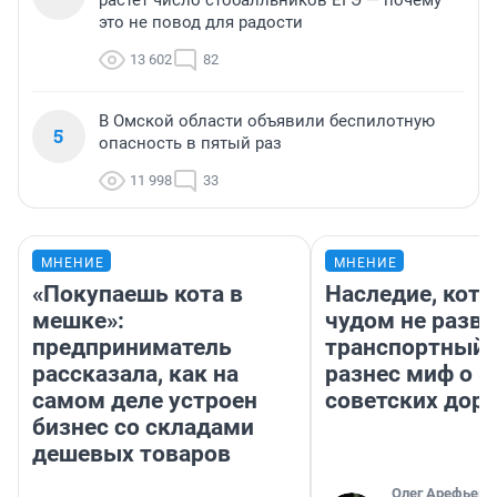
это не повод для радости
13 602
82
В Омской области объявили беспилотную
5
опасность в пятый раз
11 998
33
МНЕНИЕ
МНЕНИЕ
«Покупаешь кота в
Наследие, кото
мешке»:
чудом не разва
предприниматель
транспортный 
рассказала, как на
разнес миф о 
самом деле устроен
советских доро
бизнес со складами
дешевых товаров
Олег Арефьев