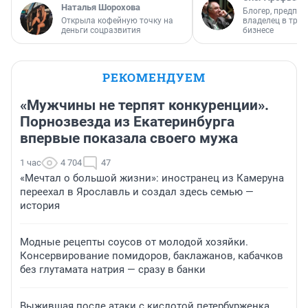
Наталья Шорохова
Блогер, предпри
Открыла кофейную точку на
владелец в тра
деньги соцразвития
бизнесе
РЕКОМЕНДУЕМ
«Мужчины не терпят конкуренции».
Порнозвезда из Екатеринбурга
впервые показала своего мужа
1 час
4 704
47
«Мечтал о большой жизни»: иностранец из Камеруна
переехал в Ярославль и создал здесь семью —
история
Модные рецепты соусов от молодой хозяйки.
Консервирование помидоров, баклажанов, кабачков
без глутамата натрия — сразу в банки
Выжившая после атаки с кислотой петербурженка