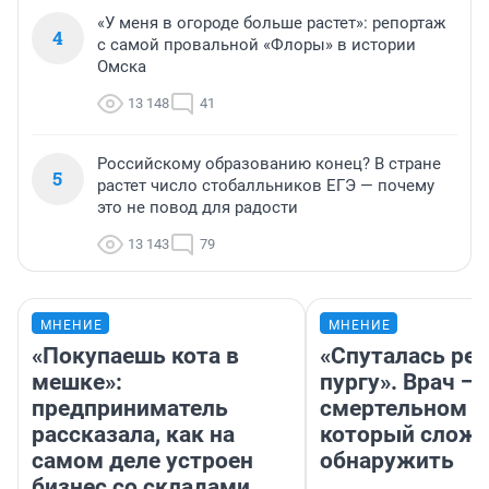
«У меня в огороде больше растет»: репортаж
4
с самой провальной «Флоры» в истории
Омска
13 148
41
Российскому образованию конец? В стране
5
растет число стобалльников ЕГЭ — почему
это не повод для радости
13 143
79
МНЕНИЕ
МНЕНИЕ
«Покупаешь кота в
«Спуталась реч
мешке»:
пургу». Врач — 
предприниматель
смертельном д
рассказала, как на
который слож
самом деле устроен
обнаружить
бизнес со складами