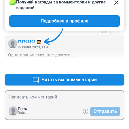
Получай награды за комментарии и другие 
задания!
Гость
19 июня 2023, 12:06
Подробнее в профиле
Чё так мало в Москве по полмилиона платят.
+0
–1
279708305
19 июня 2023, 11:46
Одно вранье смешнее другого...
+2
–1
Читать все комментарии
Гость
Отправить
Войти