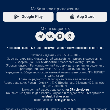
Мобильное приложение
Google Play
App Store
Мы в соцсетях
Контактные данные для Роскомнадзора и государственных органов
Сетевое издание «NGS55.RU» (18+)
Зарегистрировано Федеральной службой по надзору в сфере связи,
информационных технологий и массовых коммуникаций
(Роскомнадзор). Регистрационный номер и дата принятия решения о
регистрации - ЭЛ № ФС 77 - 78819 от 07.08.2020 г.
Учредитель: Общество с ограниченной ответственностью "ИНТЕРНЕТ
ТЕХНОЛОГИИ"
Главный редактор: Назарчук Ангелина Алексеевна
Адрес редакции: Россия, Омск, ул. Т. К. Щербанева, 25, офис 402, телефон
8 (3812) 38-08-69
Электронный адрес редакции:
ngs55@shkulev.ru
Контактные данные для Роскомнадзора и государственных органов:
juristnsk@shkulev.ru
Техподдержка:
help@shkulev.ru
Связаться с отделом продаж: 8 (383) 212-52-52, 8 (800) 200-03-83 (звонок